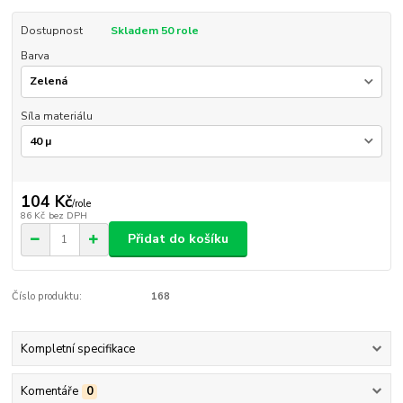
Dostupnost
Skladem 50 role
Barva
Síla materiálu
104 Kč
/
role
86 Kč
bez DPH
Přidat do košíku
Číslo produktu:
168
Kompletní specifikace
Komentáře
0