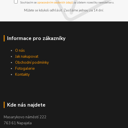
Souhlasím se
zpracováním osobních údajů
za účelem rozesílky newsletteru.
Můžete se kdykoli odhlásit. Zasíláme jednou za 14 dní.
Informace pro zákazníky
O nás
Jak nakupovat
Obchodní podmínky
Fotogalerie
Kontakty
Kde nás najdete
Masarykovo náměstí 222
763 61 Napajela