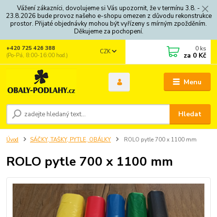
Vážení zákazníci, dovolujeme si Vás upozornit, že v termínu 3.8. -
23.8.2026 bude provoz našeho e-shopu omezen z důvodu rekonstrukce
prostor. Přijaté objednávky mohou být vyřízeny s mírným zpožděním.
Děkujeme za pochopení.
0
ks
+420 725 426 388
CZK
za
0 Kč
(Po-Pá, 8:00-16:00 hod.)
Menu
Hledat
Úvod
SÁČKY, TAŠKY, PYTLE, OBÁLKY
ROLO pytle 700 x 1100 mm
ROLO pytle 700 x 1100 mm