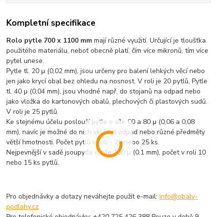
Kompletní specifikace
Rolo pytle 700 x 1100 mm
mají různé využití. Určující je tloušťka
použitého materiálu, neboť obecně platí, čím více mikronů, tím
více
pytel unese.
Pytle tl. 20 μ (0,02 mm)
, jsou určeny pro balení lehkých věcí nebo
jen jako krycí obal bez ohledu na nosnost. V roli je 20 pytlů.
Pytle
tl. 40 μ (0,04 mm),
jsou vhodné např. do stojanů na odpad nebo
jako vložka do kartonových obalů, plechových či plastových sudů.
V roli je 25 pytlů.
Ke stejnému účelu poslouží
pytle o síle 60 a 80 μ (0,06 a 0,08
mm),
navíc je možné do nich vkládat odpad nebo různé předměty
větší hmotnosti. Počet pytlů v roli - 20 nebo 25 ks.
Nejpevnější v sadě jsou
pytle o síle 100 μ (0,1 mm), počet v roli 10
nebo 15 ks pytlů.
Pro objednávky a dotazy neváhejte použít e-mail:
info@obaly-
podlahy.cz
Pro telefonické objednávky: +420 725 426 388 Pouze v době 9 -