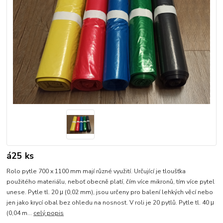
á25 ks
Rolo pytle 700 x 1100 mm mají různé využití. Určující je tloušťka
použitého materiálu, neboť obecně platí, čím více mikronů, tím více pytel
unese. Pytle tl. 20 μ (0,02 mm), jsou určeny pro balení lehkých věcí nebo
jen jako krycí obal bez ohledu na nosnost. V roli je 20 pytlů. Pytle tl. 40 μ
(0,04 m...
celý popis