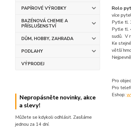
Rolo py
PAPÍROVÉ VÝROBKY
více pyte
BAZÉNOVÁ CHEMIE A
Pytle tl.
PŘÍSLUŠENSTVÍ
Pytle tl.
sudů. V r
DŮM, HOBBY, ZAHRADA
Ke stejn
větší hmo
PODLAHY
Nejpevněj
VÝPRODEJ
Pro objed
Pro tele
Eshop:
w
Nepropásněte novinky, akce
a slevy!
Můžete se kdykoli odhlásit. Zasíláme
jednou za 14 dní.