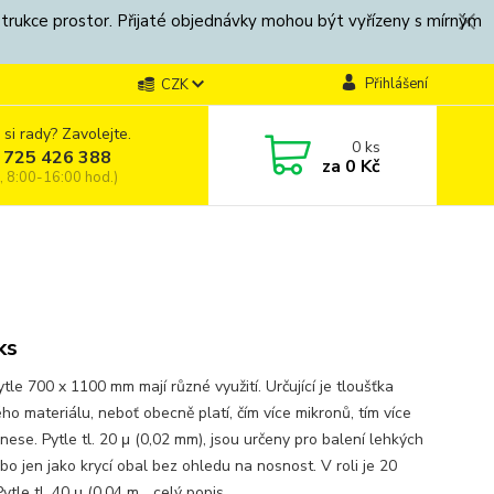
strukce prostor. Přijaté objednávky mohou být vyřízeny s mírným
Přihlášení
CZK
 si rady? Zavolejte.
0
ks
 725 426 388
za
0 Kč
, 8:00-16:00 hod.)
ks
tle 700 x 1100 mm mají různé využití. Určující je tloušťka
ho materiálu, neboť obecně platí, čím více mikronů, tím více
nese. Pytle tl. 20 μ (0,02 mm), jsou určeny pro balení lehkých
bo jen jako krycí obal bez ohledu na nosnost. V roli je 20
Pytle tl. 40 μ (0,04 m...
celý popis