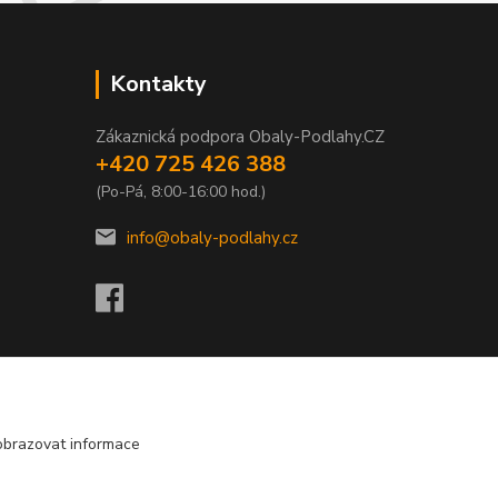
Kontakty
Zákaznická podpora Obaly-Podlahy.CZ
+420 725 426 388
(Po-Pá, 8:00-16:00 hod.)
info@obaly-podlahy.cz
obrazovat informace