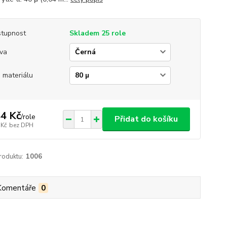
tupnost
Skladem 25 role
va
a materiálu
4 Kč
/
role
Přidat do košíku
 Kč
bez DPH
roduktu:
1006
Komentáře
0