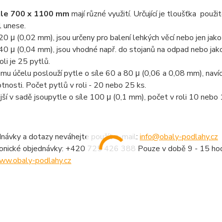
tle 700 x 1100 mm
mají různé využití. Určující je tloušťka použ
l unese.
 20 μ (0,02 mm)
, jsou určeny pro balení lehkých věcí nebo jen jako
 40 μ (0,04 mm),
jsou vhodné např. do stojanů na odpad nebo jak
oli je 25 pytlů.
ému účelu poslouží
pytle o síle 60 a 80 μ (0,06 a 0,08 mm),
naví
tnosti. Počet pytlů v roli - 20 nebo 25 ks.
ší v sadě jsou
pytle o síle 100 μ (0,1 mm), počet v roli 10 nebo 
návky a dotazy neváhejte použít e-mail:
info@obaly-podlahy.cz
fonické objednávky: +420 725 426 388 Pouze v době 9 - 15 hod
ww.obaly-podlahy.cz