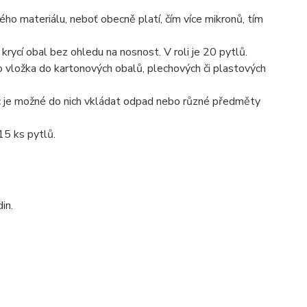
itého materiálu, neboť obecně platí, čím více mikronů, tím
 krycí obal bez ohledu na nosnost. V roli je 20 pytlů.
o vložka do kartonových obalů, plechových či plastových
c je možné do nich vkládat odpad nebo různé předměty
15 ks pytlů.
in.