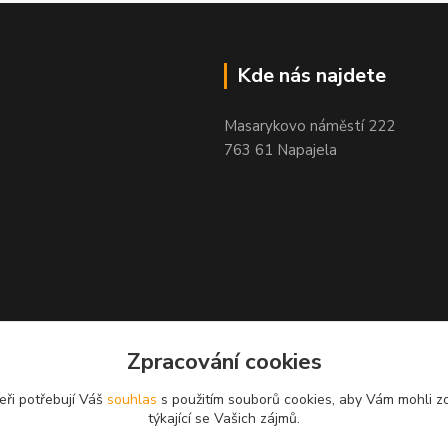
Kde nás najdete
Masarykovo náměstí 222
763 61 Napajela
Zpracování cookies
eři potřebují Váš
souhlas
s použitím souborů cookies, aby Vám mohli z
týkající se Vašich zájmů.