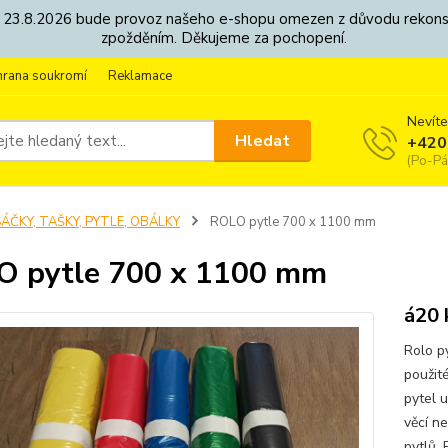
8. - 23.8.2026 bude provoz našeho e-shopu omezen z důvodu rekon
zpožděním. Děkujeme za pochopení.
hrana soukromí
Reklamace
Nevíte
Hledat
+420
(Po-Pá
ÁČKY, TAŠKY, PYTLE, OBÁLKY
ROLO pytle 700 x 1100 mm
 pytle 700 x 1100 mm
á20 
Rolo py
použité
pytel u
věcí ne
pytlů. 