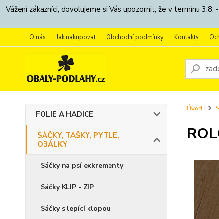
Vážení zákazníci, dovolujeme si Vás upozornit, že v termínu 3.
O nás
Jak nakupovat
Obchodní podmínky
Kontakty
Oc
Úvod
S
FOLIE A HADICE
ROLO
SÁČKY, TAŠKY, PYTLE,
OBÁLKY
Sáčky na psí exkrementy
Sáčky KLIP - ZIP
Sáčky s lepící klopou