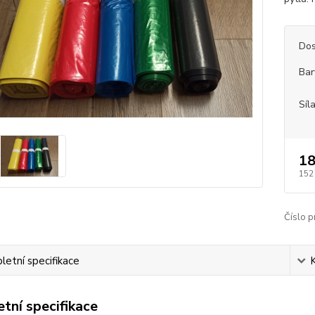
Dos
Bar
Síl
18
152
Číslo p
etní specifikace
tní specifikace