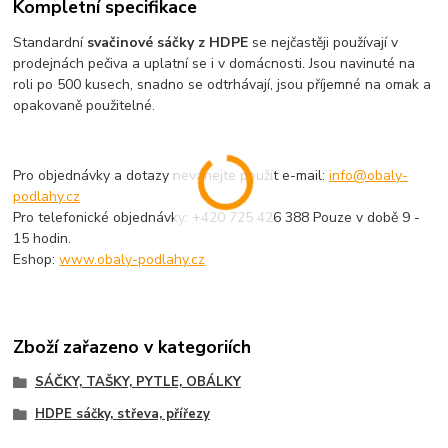
Kompletní specifikace
Standardní
svačinové sáčky z HDPE
se nejčastěji používají v
prodejnách pečiva a uplatní se i v domácnosti. Jsou navinuté na
roli po 500 kusech, snadno se odtrhávají, jsou příjemné na omak a
opakovaně použitelné.
Pro objednávky a dotazy neváhejte použít e-mail:
info@obaly-
podlahy.cz
Pro telefonické objednávky: +420 725 426 388 Pouze v době 9 -
15 hodin.
Eshop:
www.obaly-podlahy.cz
Zboží zařazeno v kategoriích
SÁČKY, TAŠKY, PYTLE, OBÁLKY
HDPE sáčky, střeva, přířezy