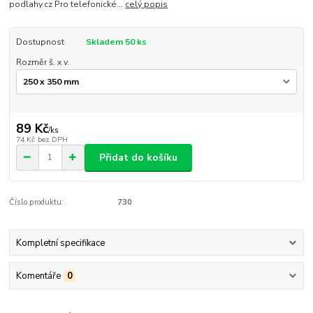
podlahy.cz Pro telefonické...
celý popis
Dostupnost
Skladem 50 ks
Rozměr š. x v.
89 Kč
/
ks
74 Kč
bez DPH
Přidat do košíku
Číslo produktu:
730
Kompletní specifikace
Komentáře
0