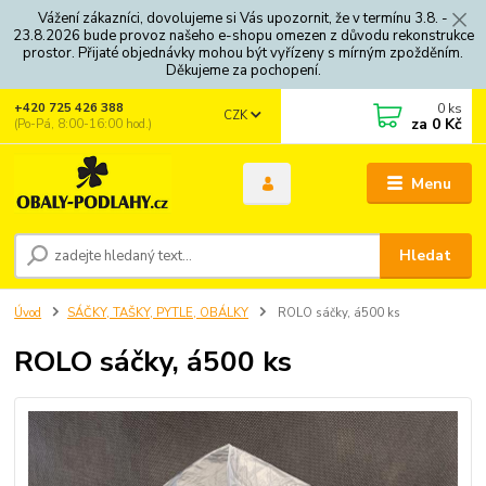
Vážení zákazníci, dovolujeme si Vás upozornit, že v termínu 3.8. -
23.8.2026 bude provoz našeho e-shopu omezen z důvodu rekonstrukce
prostor. Přijaté objednávky mohou být vyřízeny s mírným zpožděním.
Děkujeme za pochopení.
0
ks
+420 725 426 388
CZK
za
0 Kč
(Po-Pá, 8:00-16:00 hod.)
Menu
Hledat
Úvod
SÁČKY, TAŠKY, PYTLE, OBÁLKY
ROLO sáčky, á500 ks
ROLO sáčky, á500 ks