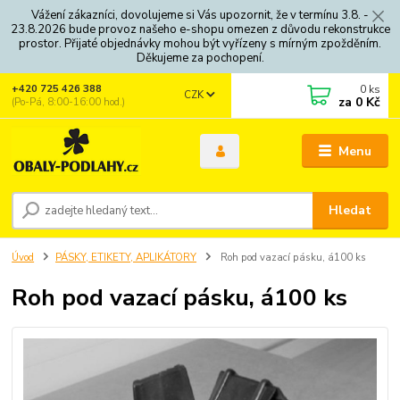
Vážení zákazníci, dovolujeme si Vás upozornit, že v termínu 3.8. -
23.8.2026 bude provoz našeho e-shopu omezen z důvodu rekonstrukce
prostor. Přijaté objednávky mohou být vyřízeny s mírným zpožděním.
Děkujeme za pochopení.
0
ks
+420 725 426 388
CZK
za
0 Kč
(Po-Pá, 8:00-16:00 hod.)
Menu
Hledat
Úvod
PÁSKY, ETIKETY, APLIKÁTORY
Roh pod vazací pásku, á100 ks
Roh pod vazací pásku, á100 ks