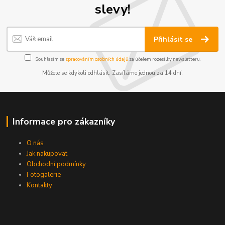
slevy!
Přihlásit se
Souhlasím se
zpracováním osobních údajů
za účelem rozesílky newsletteru.
Můžete se kdykoli odhlásit. Zasíláme jednou za 14 dní.
Informace pro zákazníky
O nás
Jak nakupovat
Obchodní podmínky
Fotogalerie
Kontakty