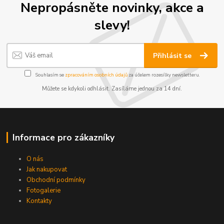
Nepropásněte novinky, akce a
slevy!
Přihlásit se
Souhlasím se
zpracováním osobních údajů
za účelem rozesílky newsletteru.
Můžete se kdykoli odhlásit. Zasíláme jednou za 14 dní.
Informace pro zákazníky
O nás
Jak nakupovat
Obchodní podmínky
Fotogalerie
Kontakty