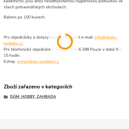
kadeřnictví, jsou dnes neodmyslitelnou hygienickou pomůckou ve
všech potravinářských obchodech.
Baleno po 100 kusech.
Pro objednávky a dotazy neváhejte použít e-mail:
info@obaly-
podlahy.cz
Pro telefonické objednávky: +420 725 426 388 Pouze v době 9 -
15 hodin.
Eshop:
www.obaly-podlahy.cz
Zboží zařazeno v kategoriích
DŮM, HOBBY, ZAHRADA