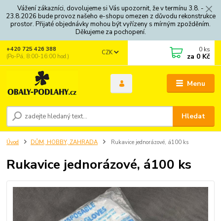
Vážení zákazníci, dovolujeme si Vás upozornit, že v termínu 3.8. -
23.8.2026 bude provoz našeho e-shopu omezen z důvodu rekonstrukce
prostor. Přijaté objednávky mohou být vyřízeny s mírným zpožděním.
Děkujeme za pochopení.
0
ks
+420 725 426 388
CZK
za
0 Kč
(Po-Pá, 8:00-16:00 hod.)
Menu
Hledat
Úvod
DŮM, HOBBY, ZAHRADA
Rukavice jednorázové, á100 ks
Rukavice jednorázové, á100 ks