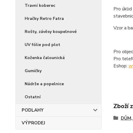
Travní koberec
Pro úklid
stavebnic
Hračky Retro Fatra
Vzor a ba
Rošty, závěsy koupelnové
UV fólie pod plot
Pro objed
Koženka čalounická
Pro tele
Eshop:
w
Gumičky
Nádrže a popelnice
Ostatní
Zboží 
PODLAHY
DŮM,
VÝPRODEJ