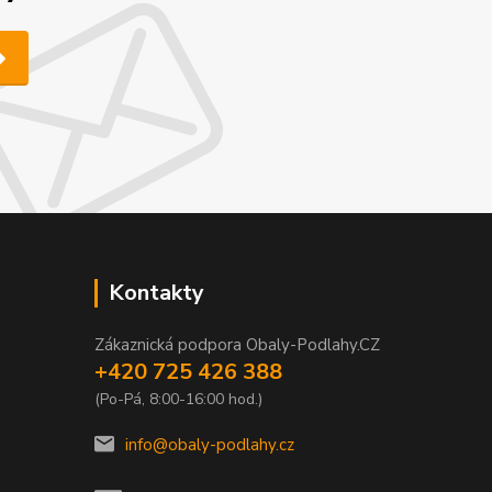
Kontakty
Zákaznická podpora Obaly-Podlahy.CZ
+420 725 426 388
(Po-Pá, 8:00-16:00 hod.)
info@obaly-podlahy.cz