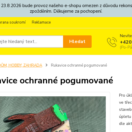
8. - 23.8.2026 bude provoz našeho e-shopu omezen z důvodu rekon
zpožděním. Děkujeme za pochopení.
hrana soukromí
Reklamace
Nevíte
Hledat
+420
(Po-Pá
DŮM, HOBBY, ZAHRADA
Rukavice ochranné pogumované
vice ochranné pogumované
Pro úk
ve třec
staveb
úpletu
dle akt