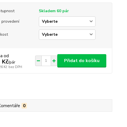
tupnost
Skladem 60 pár
 provedení
ikost
na od
Přidat do košíku
 Kč
/
pár
26 Kč
bez DPH
Komentáře
0