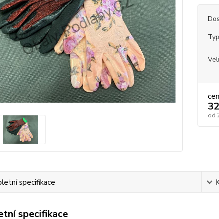
Dos
Typ
Vel
ce
32
od
etní specifikace
tní specifikace