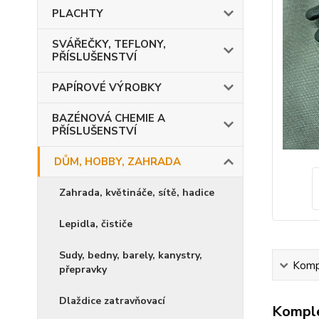
PLACHTY
SVÁŘEČKY, TEFLONY,
PŘÍSLUŠENSTVÍ
PAPÍROVÉ VÝROBKY
BAZÉNOVÁ CHEMIE A
PŘÍSLUŠENSTVÍ
DŮM, HOBBY, ZAHRADA
Zahrada, květináče, sítě, hadice
Lepidla, čističe
Sudy, bedny, barely, kanystry,
Kompl
přepravky
Dlaždice zatravňovací
Komple