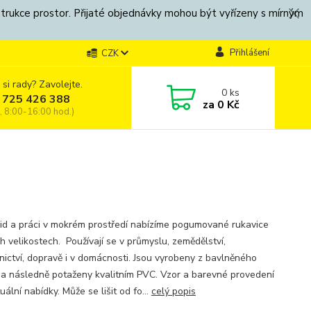
strukce prostor. Přijaté objednávky mohou být vyřízeny s mírným
Přihlášení
CZK
 si rady? Zavolejte.
0
ks
 725 426 388
za
0 Kč
, 8:00-16:00 hod.)
lid a práci v mokrém prostředí nabízíme pogumované rukavice
h velikostech. Používají se v průmyslu, zemědělství,
nictví, dopravě i v domácnosti. Jsou vyrobeny z bavlněného
 a následně potaženy kvalitním PVC. Vzor a barevné provedení
uální nabídky. Může se lišit od fo...
celý popis