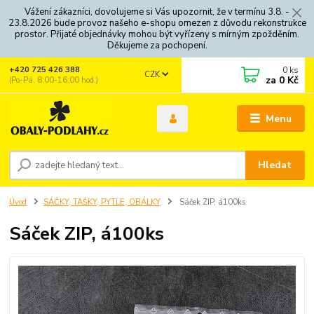
Vážení zákazníci, dovolujeme si Vás upozornit, že v termínu 3.8. -
23.8.2026 bude provoz našeho e-shopu omezen z důvodu rekonstrukce
prostor. Přijaté objednávky mohou být vyřízeny s mírným zpožděním.
Děkujeme za pochopení.
0
ks
+420 725 426 388
CZK
za
0 Kč
(Po-Pá, 8:00-16:00 hod.)
Menu
Hledat
Úvod
SÁČKY, TAŠKY, PYTLE, OBÁLKY
Sáček ZIP, á100ks
Sáček ZIP, á100ks