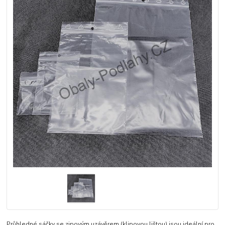
Průhledné sáčky se zipovým uzávěrem (klipovou lištou) jsou ideální pro