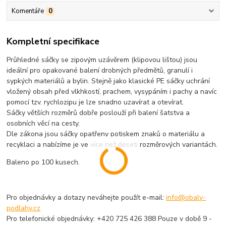
Komentáře
0
Kompletní specifikace
Průhledné sáčky se zipovým uzávěrem (klipovou lištou) jsou
ideální pro opakované balení drobných předmětů, granulí i
sypkých materiálů a bylin. Stejně jako klasické PE sáčky uchrání
vložený obsah před vlkhkostí, prachem, vysypáním i pachy a navíc
pomocí tzv. rychlozipu je lze snadno uzavírat a otevírat.
Sáčky větších rozměrů dobře poslouží při balení šatstva a
osobních věcí na cesty.
Dle zákona jsou sáčky opatřeny potiskem znaků o materiálu a
recyklaci a nabízíme je ve více než deseti rozměrových variantách.
Baleno po 100 kusech.
Pro objednávky a dotazy neváhejte použít e-mail:
info@obaly-
podlahy.cz
Pro telefonické objednávky: +420 725 426 388 Pouze v době 9 -