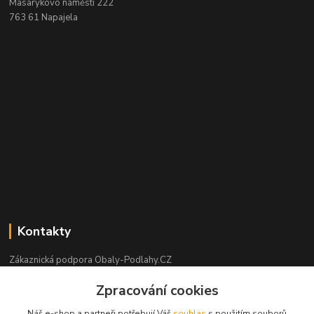
Masarykovo náměstí 222
763 61 Napajela
Kontakty
Zákaznická podpora Obaly-Podlahy.CZ
+420 725 426 388
Zpracování cookies
(Po-Pá, 8:00-16:00 hod.)
Náš e-shop a partneři potřebují Váš
souhlas
s použitím souborů