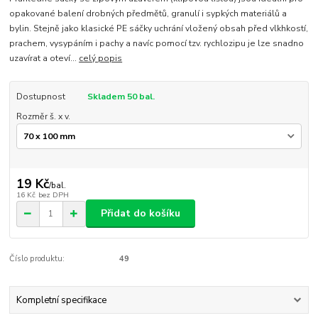
opakované balení drobných předmětů, granulí i sypkých materiálů a
bylin. Stejně jako klasické PE sáčky uchrání vložený obsah před vlkhkostí,
prachem, vysypáním i pachy a navíc pomocí tzv. rychlozipu je lze snadno
uzavírat a oteví...
celý popis
Dostupnost
Skladem 50 bal.
Rozměr š. x v.
19 Kč
/
bal.
16 Kč
bez DPH
Přidat do košíku
Číslo produktu:
49
Kompletní specifikace