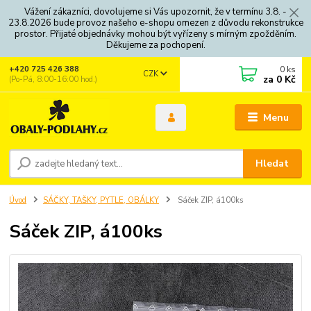
Vážení zákazníci, dovolujeme si Vás upozornit, že v termínu 3.8. -
23.8.2026 bude provoz našeho e-shopu omezen z důvodu rekonstrukce
prostor. Přijaté objednávky mohou být vyřízeny s mírným zpožděním.
Děkujeme za pochopení.
0
ks
+420 725 426 388
CZK
za
0 Kč
(Po-Pá, 8:00-16:00 hod.)
Menu
Hledat
Úvod
SÁČKY, TAŠKY, PYTLE, OBÁLKY
Sáček ZIP, á100ks
Sáček ZIP, á100ks