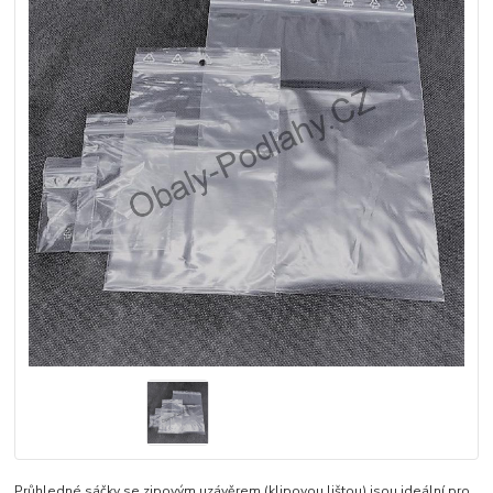
Průhledné sáčky se zipovým uzávěrem (klipovou lištou) jsou ideální pro