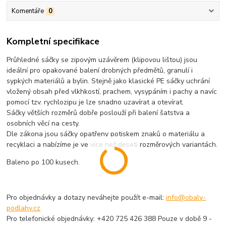
Komentáře
0
Kompletní specifikace
Průhledné sáčky se zipovým uzávěrem (klipovou lištou) jsou
ideální pro opakované balení drobných předmětů, granulí i
sypkých materiálů a bylin. Stejně jako klasické PE sáčky uchrání
vložený obsah před vlkhkostí, prachem, vysypáním i pachy a navíc
pomocí tzv. rychlozipu je lze snadno uzavírat a otevírat.
Sáčky větších rozměrů dobře poslouží při balení šatstva a
osobních věcí na cesty.
Dle zákona jsou sáčky opatřeny potiskem znaků o materiálu a
recyklaci a nabízíme je ve více než deseti rozměrových variantách.
Baleno po 100 kusech.
Pro objednávky a dotazy neváhejte použít e-mail:
info@obaly-
podlahy.cz
Pro telefonické objednávky: +420 725 426 388 Pouze v době 9 -