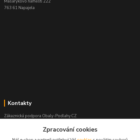
Masarykovo náměstí 222
763 61 Napajela
Kontakty
Zákaznická podpora Obaly-Podlahy.CZ
+420 725 426 388
Zpracování cookies
(Po-Pá, 8:00-16:00 hod.)
Náš e-shop a partneři potřebují Váš
souhlas
s použitím souborů