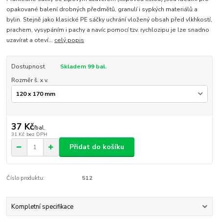
opakované balení drobných předmětů, granulí i sypkých materiálů a
bylin. Stejně jako klasické PE sáčky uchrání vložený obsah před vlkhkostí,
prachem, vysypáním i pachy a navíc pomocí tzv. rychlozipu je lze snadno
uzavírat a oteví...
celý popis
Dostupnost
Skladem 99 bal.
Rozměr š. x v.
37 Kč
/
bal.
31 Kč
bez DPH
Přidat do košíku
Číslo produktu:
512
Kompletní specifikace