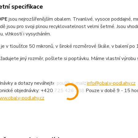
tní specifikace
DPE
jsou nejrozšířenějším obalem. Trvanlivé, vysoce poddajné, 
odě jsou pro svoji plnou recyklovatelnost velmi šetrné. Jsou vhod
u, vlhkostí i vysycháním.
je v tloušťce 50 mikronů, v široké rozměrové škále, v balení po
adujete jiný rozměr, pošlete si poptávku. Máme vlastní výrobu 
návky a dotazy neváhejte použít e-mail:
info@obaly-podlahy.cz
fonické objednávky: +420 725 426 388 Pouze v době 9 - 15 hod
ww.obaly-podlahy.cz