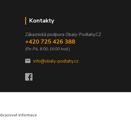
Kontakty
Zákaznická podpora Obaly-Podlahy.CZ
+420 725 426 388
(Po-Pá, 8:00-16:00 hod.)
info@obaly-podlahy.cz
obrazovat informace