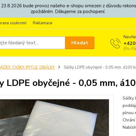
8. - 23.8.2026 bude provoz našeho e-shopu omezen z důvodu rekon
zpožděním. Děkujeme za pochopení.
hrana soukromí
Reklamace
Nevíte
Hledat
+420
(Po-Pá
ÁČKY, TAŠKY, PYTLE, OBÁLKY
Sáčky LDPE obyčejné - 0,05 mm, á100 k
y LDPE obyčejné - 0,05 mm, á10
Sáčky 
poddaj
plnou 
Chrání
Nabízím