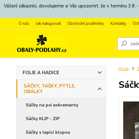
Vážení zákazníci, dovolujeme si Vás upozornit, že v termínu 3.
O nás
Jak nakupovat
Obchodní podmínky
Kontakty
Oc
Úvod
S
FOLIE A HADICE
Sáčk
SÁČKY, TAŠKY, PYTLE,
OBÁLKY
Sáčky na psí exkrementy
Sáčky KLIP - ZIP
Sáčky s lepící klopou