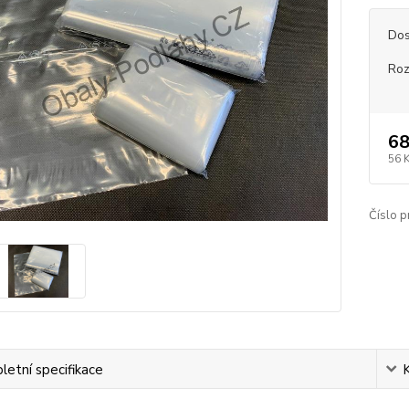
Dos
Roz
68
56 
Číslo p
etní specifikace