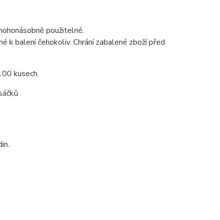
mnohonásobně použitelné.
né k balení čehokoliv. Chrání zabalené zboží před
 100 kusech.
sáčků.
in.