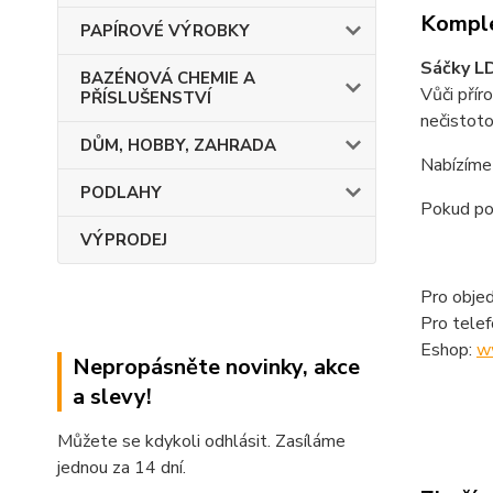
Komple
PAPÍROVÉ VÝROBKY
Sáčky L
BAZÉNOVÁ CHEMIE A
Vůči přír
PŘÍSLUŠENSTVÍ
nečistoto
DŮM, HOBBY, ZAHRADA
Nabízíme 
PODLAHY
Pokud pož
VÝPRODEJ
Pro objed
Pro tele
Eshop:
w
Nepropásněte novinky, akce
a slevy!
Můžete se kdykoli odhlásit. Zasíláme
jednou za 14 dní.