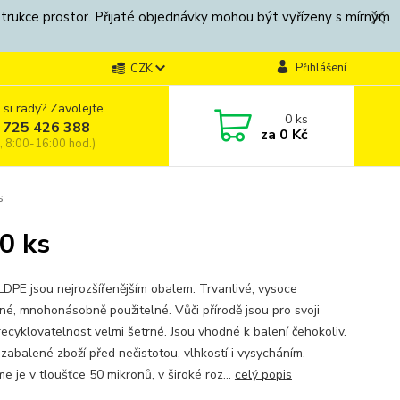
strukce prostor. Přijaté objednávky mohou být vyřízeny s mírným
Přihlášení
CZK
 si rady? Zavolejte.
0
ks
 725 426 388
za
0 Kč
, 8:00-16:00 hod.)
s
0 ks
LDPE jsou nejrozšířenějším obalem. Trvanlivé, vysoce
né, mnohonásobně použitelné. Vůči přírodě jsou pro svoji
recyklovatelnost velmi šetrné. Jsou vhodné k balení čehokoliv.
 zabalené zboží před nečistotou, vlhkostí i vysycháním.
e je v tloušťce 50 mikronů, v široké roz...
celý popis