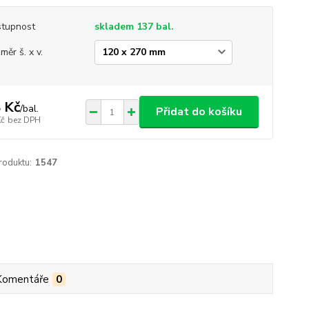
tupnost
skladem 137 bal.
měr š. x v.
 Kč
/
bal.
Přidat do košíku
Kč
bez DPH
roduktu:
1547
Komentáře
0