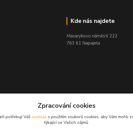
Kde nás najdete
Masarykovo náměstí 222
763 61 Napajela
Zpracování cookies
eři potřebují Váš
souhlas
s použitím souborů cookies, aby Vám mohli z
týkající se Vašich zájmů.