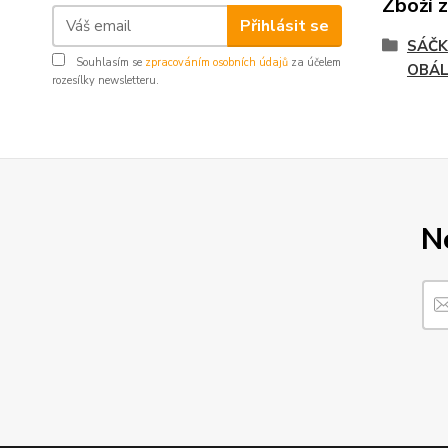
Zboží 
Přihlásit se
SÁČK
Souhlasím se
zpracováním osobních údajů
za účelem
OBÁ
rozesílky newsletteru.
N