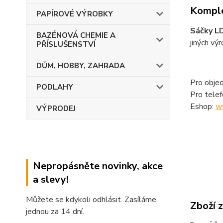
Komple
PAPÍROVÉ VÝROBKY
Sáčky L
BAZÉNOVÁ CHEMIE A
jiných výr
PŘÍSLUŠENSTVÍ
DŮM, HOBBY, ZAHRADA
Pro objed
PODLAHY
Pro tele
Eshop:
w
VÝPRODEJ
Nepropásněte novinky, akce
a slevy!
Můžete se kdykoli odhlásit. Zasíláme
Zboží 
jednou za 14 dní.