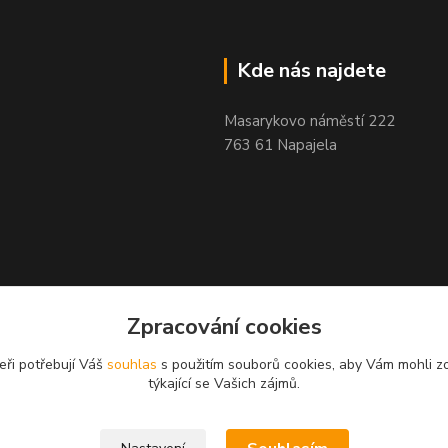
Kde nás najdete
Masarykovo náměstí 222
763 61 Napajela
Zpracování cookies
eři potřebují Váš
souhlas
s použitím souborů cookies, aby Vám mohli z
týkající se Vašich zájmů.