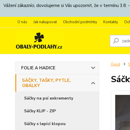
Vážení zákazníci, dovolujeme si Vás upozornit, že v termínu 3.
O nás
Jak nakupovat
Obchodní podmínky
Kontakty
Oc
Úvod
S
FOLIE A HADICE
Sáčk
SÁČKY, TAŠKY, PYTLE,
OBÁLKY
Sáčky na psí exkrementy
Sáčky KLIP - ZIP
Sáčky s lepící klopou