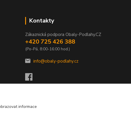
Kontakty
Zákaznická podpora Obaly-Podlahy.CZ
+420 725 426 388
(Po-Pá, 8:00-16:00 hod.)
info@obaly-podlahy.cz
obrazovat informace