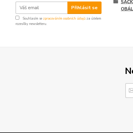
SÁČK
Přihlásit se
OBÁ
Souhlasím se
zpracováním osobních údajů
za účelem
rozesílky newsletteru.
N