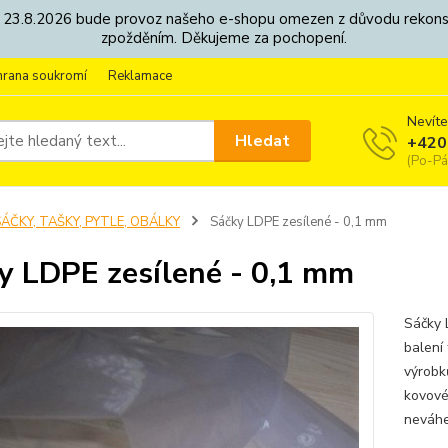
8. - 23.8.2026 bude provoz našeho e-shopu omezen z důvodu rekon
zpožděním. Děkujeme za pochopení.
hrana soukromí
Reklamace
Nevíte
Hledat
+420
(Po-Pá
ÁČKY, TAŠKY, PYTLE, OBÁLKY
Sáčky LDPE zesílené - 0,1 mm
y LDPE zesílené - 0,1 mm
Sáčky L
balení 
výrobků
kovové
neváhe