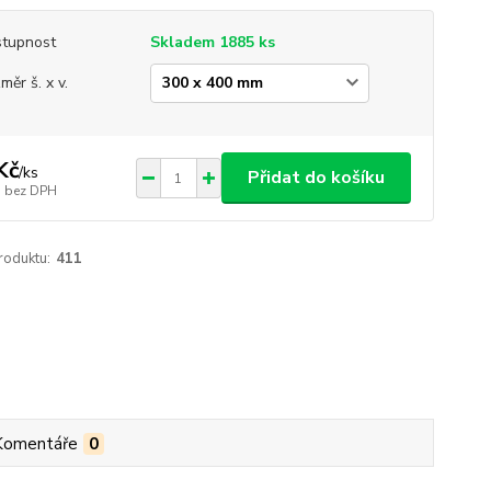
tupnost
Skladem 1885 ks
měr š. x v.
Kč
/
ks
Přidat do košíku
bez DPH
roduktu:
411
Komentáře
0