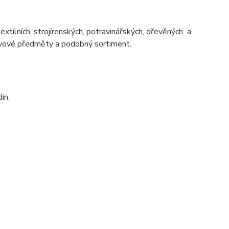
textilních, strojírenských, potravinářských, dřevěných a
kovové předměty a podobný sortiment.
in.