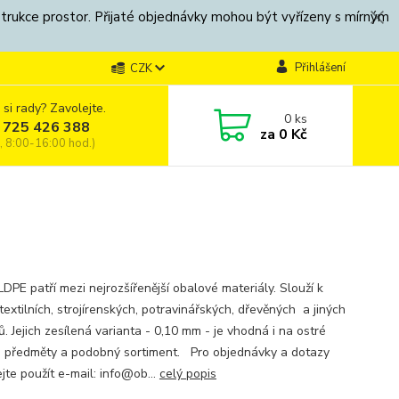
strukce prostor. Přijaté objednávky mohou být vyřízeny s mírným
Přihlášení
CZK
 si rady? Zavolejte.
0
ks
 725 426 388
za
0 Kč
, 8:00-16:00 hod.)
DPE patří mezi nejrozšířenější obalové materiály. Slouží k
textilních, strojírenských, potravinářských, dřevěných a jiných
. Jejich zesílená varianta - 0,10 mm - je vhodná i na ostré
 předměty a podobný sortiment. Pro objednávky a dotazy
jte použít e-mail: info@ob...
celý popis