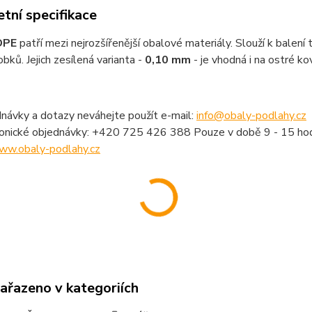
tní specifikace
DPE
patří mezi nejrozšířenější obalové materiály. Slouží k balení 
obků. Jejich zesílená varianta -
0,10 mm
- je vhodná i na ostré 
návky a dotazy neváhejte použít e-mail:
info@obaly-podlahy.cz
fonické objednávky: +420 725 426 388 Pouze v době 9 - 15 hod
ww.obaly-podlahy.cz
zařazeno v kategoriích