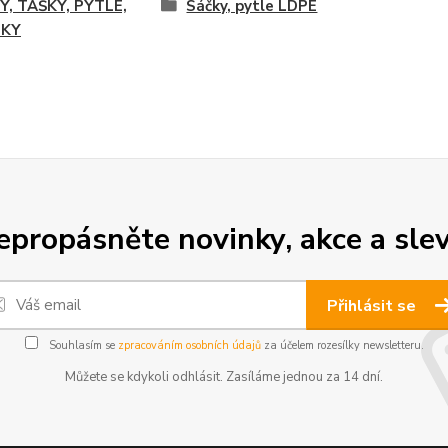
Y, TAŠKY, PYTLE,
Sáčky, pytle LDPE
LKY
epropásněte novinky, akce a slev
Přihlásit se
Souhlasím se
zpracováním osobních údajů
za účelem rozesílky newsletteru.
Můžete se kdykoli odhlásit. Zasíláme jednou za 14 dní.