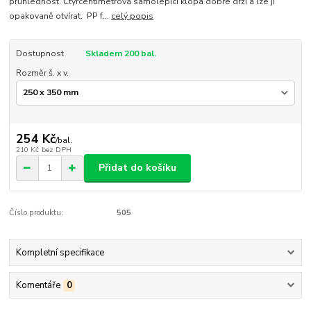
průhlednost. Čtyřcentimetrová samolepící klopa dobře drží a lze ji
opakovaně otvírat. PP f...
celý popis
Dostupnost
Skladem 200 bal.
Rozměr š. x v.
254 Kč
/
bal.
210 Kč
bez DPH
Přidat do košíku
Číslo produktu:
505
Kompletní specifikace
Komentáře
0