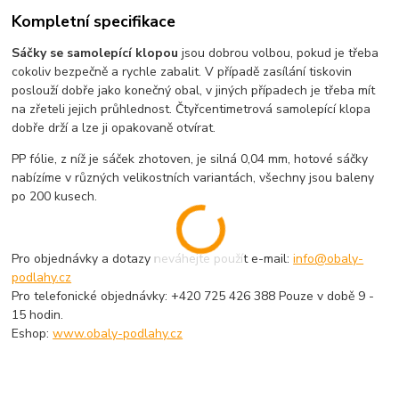
Kompletní specifikace
Sáčky se samolepící klopou
jsou dobrou volbou, pokud je třeba
cokoliv bezpečně a rychle zabalit. V případě zasílání tiskovin
poslouží dobře jako konečný obal, v jiných případech je třeba mít
na zřeteli jejich průhlednost. Čtyřcentimetrová samolepící klopa
dobře drží a lze ji opakovaně otvírat.
PP fólie, z níž je sáček zhotoven, je silná 0,04 mm, hotové sáčky
nabízíme v různých velikostních variantách, všechny jsou baleny
po 200 kusech.
Pro objednávky a dotazy neváhejte použít e-mail:
info@obaly-
podlahy.cz
Pro telefonické objednávky: +420 725 426 388 Pouze v době 9 -
15 hodin.
Eshop:
www.obaly-podlahy.cz