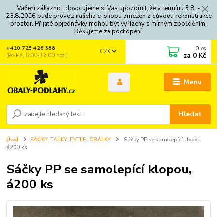
Vážení zákazníci, dovolujeme si Vás upozornit, že v termínu 3.8. -
23.8.2026 bude provoz našeho e-shopu omezen z důvodu rekonstrukce
prostor. Přijaté objednávky mohou být vyřízeny s mírným zpožděním.
Děkujeme za pochopení.
0
ks
+420 725 426 388
CZK
za
0 Kč
(Po-Pá, 8:00-16:00 hod.)
Menu
Hledat
Úvod
SÁČKY, TAŠKY, PYTLE, OBÁLKY
Sáčky PP se samolepící klopou,
á200 ks
Sáčky PP se samolepící klopou,
á200 ks