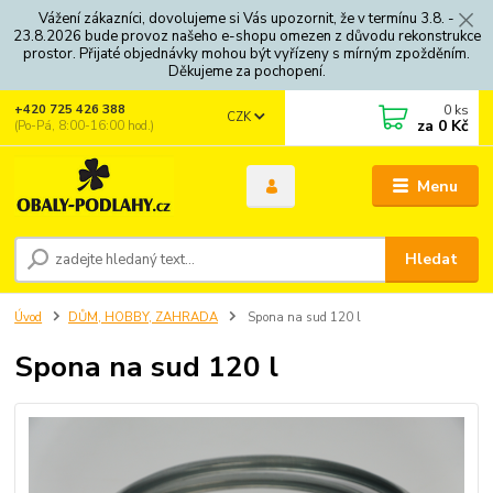
Vážení zákazníci, dovolujeme si Vás upozornit, že v termínu 3.8. -
23.8.2026 bude provoz našeho e-shopu omezen z důvodu rekonstrukce
prostor. Přijaté objednávky mohou být vyřízeny s mírným zpožděním.
Děkujeme za pochopení.
0
ks
+420 725 426 388
CZK
za
0 Kč
(Po-Pá, 8:00-16:00 hod.)
Menu
Hledat
Úvod
DŮM, HOBBY, ZAHRADA
Spona na sud 120 l
Spona na sud 120 l