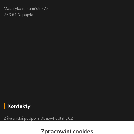
Masarykovo náměstí 222
763 61 Napajela
Kontakty
Zákaznická podpora Obaly-Podlahy.CZ
+420 725 426 388
Zpracování cookies
(Po-Pá, 8:00-16:00 hod.)