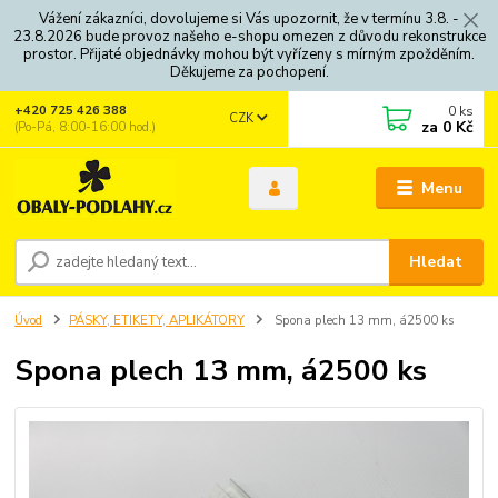
Vážení zákazníci, dovolujeme si Vás upozornit, že v termínu 3.8. -
23.8.2026 bude provoz našeho e-shopu omezen z důvodu rekonstrukce
prostor. Přijaté objednávky mohou být vyřízeny s mírným zpožděním.
Děkujeme za pochopení.
0
ks
+420 725 426 388
CZK
za
0 Kč
(Po-Pá, 8:00-16:00 hod.)
Menu
Hledat
Úvod
PÁSKY, ETIKETY, APLIKÁTORY
Spona plech 13 mm, á2500 ks
Spona plech 13 mm, á2500 ks