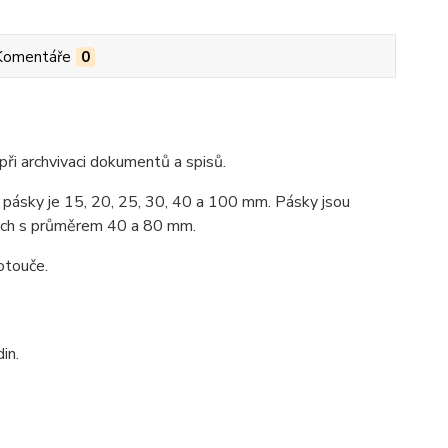
Komentáře
0
 při archvivaci dokumentů a spisů.
a pásky je 15, 20, 25, 30, 40 a 100 mm. Pásky jsou
kách s průměrem 40 a 80 mm.
otouče.
in.