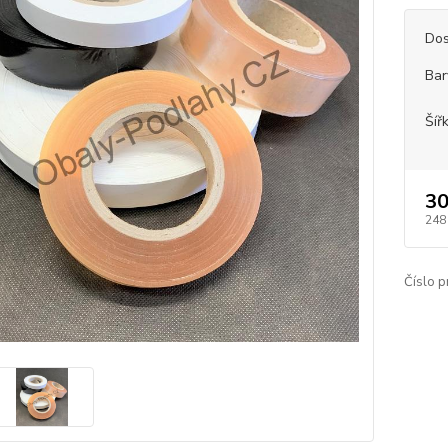
Dos
Bar
Šíř
30
248
Číslo p