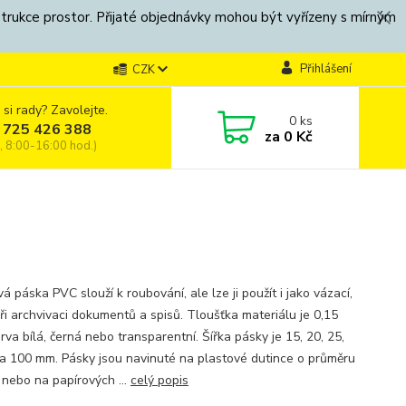
strukce prostor. Přijaté objednávky mohou být vyřízeny s mírným
Přihlášení
CZK
 si rady? Zavolejte.
0
ks
 725 426 388
za
0 Kč
, 8:00-16:00 hod.)
á páska PVC slouží k roubování, ale lze ji použít i jako vázací,
při archvivaci dokumentů a spisů. Tloušťka materiálu je 0,15
va bílá, černá nebo transparentní. Šířka pásky je 15, 20, 25,
 a 100 mm. Pásky jsou navinuté na plastové dutince o průměru
nebo na papírových ...
celý popis