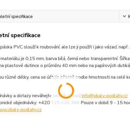
etní specifikace
tní specifikace
páska PVC slouží k roubování, ale lze ji použít i jako vázací, např.
materiálu je 0,15 mm, barva bílá, černá nebo transparentní. Šířk
 na plastové dutince o průměru 40 mm nebo na papírových duti
ou různé délky, cena se účtuje přesně podle hmotnosti na celé k
návky a dotazy neváhejte použít e-mail:
info@obaly-podlahy.cz
fonické objednávky: +420 725 426 388 Pouze v době 9 - 15 hod
ww.obaly-podlahy.cz