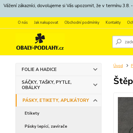
Vážení zákazníci, dovolujeme si Vás upozornit, že v termínu 3.
O nás
Jak nakupovat
Obchodní podmínky
Kontakty
Oc
Úvod
P
FOLIE A HADICE
Štěp
SÁČKY, TAŠKY, PYTLE,
OBÁLKY
PÁSKY, ETIKETY, APLIKÁTORY
Etikety
Pásky lepící, zavírače