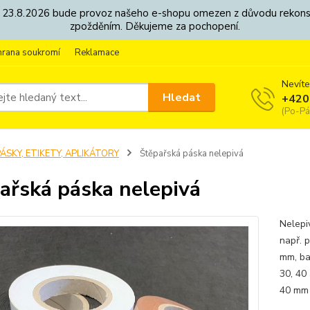
8. - 23.8.2026 bude provoz našeho e-shopu omezen z důvodu rekon
zpožděním. Děkujeme za pochopení.
hrana soukromí
Reklamace
Nevíte
Hledat
+420
(Po-Pá
ÁSKY, ETIKETY, APLIKÁTORY
Štěpařská páska nelepivá
ařská páska nelepivá
Nelepiv
např. 
mm, bar
30, 40
40 mm 