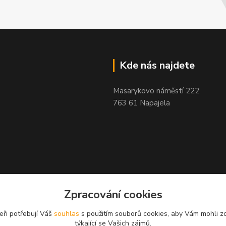
Kde nás najdete
Masarykovo náměstí 222
763 61 Napajela
Zpracování cookies
eři potřebují Váš
souhlas
s použitím souborů cookies, aby Vám mohli z
týkající se Vašich zájmů.