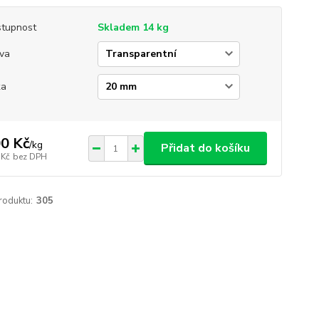
tupnost
Skladem 14 kg
va
ka
0 Kč
/
kg
Přidat do košíku
 Kč
bez DPH
roduktu:
305