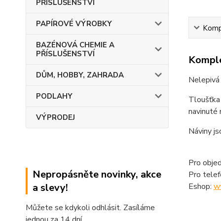
PŘÍSLUŠENSTVÍ
PAPÍROVÉ VÝROBKY
Kompl
BAZÉNOVÁ CHEMIE A
PŘÍSLUŠENSTVÍ
Komple
DŮM, HOBBY, ZAHRADA
Nelepivá 
PODLAHY
Tloušťka 
navinuté
VÝPRODEJ
Náviny js
Pro objed
Nepropásněte novinky, akce
Pro tele
Eshop:
w
a slevy!
Můžete se kdykoli odhlásit. Zasíláme
jednou za 14 dní.