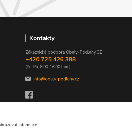
Kontakty
Zákaznická podpora Obaly-Podlahy.CZ
+420 725 426 388
(Po-Pá, 8:00-16:00 hod.)
info@obaly-podlahy.cz
obrazovat informace