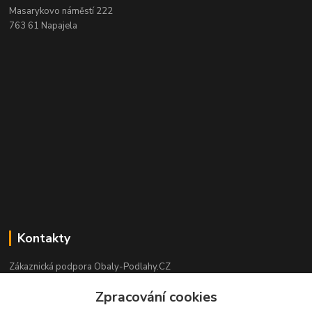
Masarykovo náměstí 222
763 61 Napajela
Kontakty
Zákaznická podpora Obaly-Podlahy.CZ
+420 725 426 388
Zpracování cookies
(Po-Pá, 8:00-16:00 hod.)