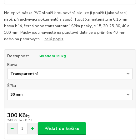
Nelepivá páska PVC slouží k roubování, ale lze ji použít i jako vázací,
např. při archvivaci dokumentů a spisů. Tloušťka materiálu je 0,15 mm,
barva bílá, černá nebo transparentní. Šířka pásky je 15, 20, 25, 30, 40 a
100 mm. Pásky jsou navinuté na plastové dutince o průměru 40 mm
nebo na papírových ...
celý popis
Dostupnost
Skladem 15 kg
Barva
Šířka
300 Kč
/
kg
248 Kč
bez DPH
Přidat do košíku