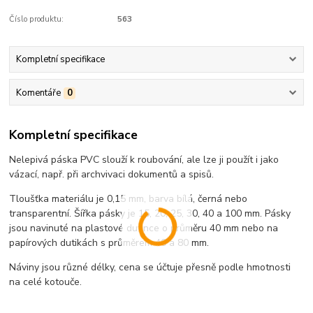
Číslo produktu:
563
Kompletní specifikace
Komentáře
0
Kompletní specifikace
Nelepivá páska PVC slouží k roubování, ale lze ji použít i jako
vázací, např. při archvivaci dokumentů a spisů.
Tloušťka materiálu je 0,15 mm, barva bílá, černá nebo
transparentní. Šířka pásky je 15, 20, 25, 30, 40 a 100 mm. Pásky
jsou navinuté na plastové dutince o průměru 40 mm nebo na
papírových dutikách s průměrem 40 a 80 mm.
Náviny jsou různé délky, cena se účtuje přesně podle hmotnosti
na celé kotouče.