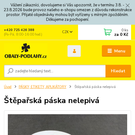
Vážení zákazníci, dovolujeme si Vás upozornit, že v termínu 3.8. -
23.8.2026 bude provoz našeho e-shopu omezen z důvodu rekonstrukce
prostor. Přijaté objednávky mohou být vyřízeny s mírným zpožděním.
Děkujeme za pochopení.
0
ks
+420 725 426 388
CZK
za
0 Kč
(Po-Pá, 8:00-16:00 hod.)
Menu
Hledat
Úvod
PÁSKY, ETIKETY, APLIKÁTORY
Štěpařská páska nelepivá
Štěpařská páska nelepivá