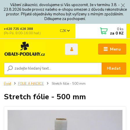
Vážení zákazníci, dovolujeme si Vás upozornit, že v termínu 3.8. -
23.8.2026 bude provoz našeho e-shopu omezen z důvodu rekonstrukce
prostor. Přijaté objednávky mohou být vyřízeny s mírným zpožděním.
Děkujeme za pochopení.
0
ks
+420 725 426 388
CZK
za
0 Kč
(Po-Pá, 8:00-16:00 hod.)
Menu
Hledat
Úvod
FOLIE A HADICE
Stretch fólie - 500 mm
Stretch fólie - 500 mm