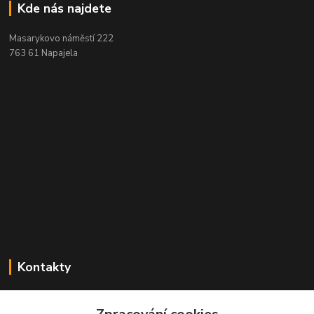
Kde nás najdete
Masarykovo náměstí 222
763 61 Napajela
Kontakty
Zákaznická podpora Obaly-Podlahy.CZ
+420 725 426 388