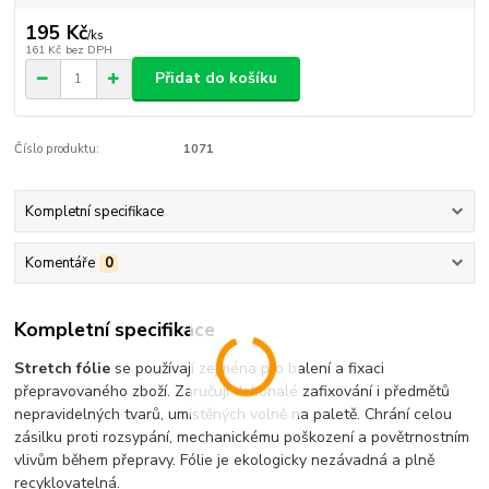
195 Kč
/
ks
161 Kč
bez DPH
Přidat do košíku
Číslo produktu:
1071
Kompletní specifikace
Komentáře
0
Kompletní specifikace
Stretch fólie
se používají zejména pro balení a fixaci
přepravovaného zboží. Zaručují dokonalé zafixování i předmětů
nepravidelných tvarů, umístěných volně na paletě. Chrání celou
zásilku proti rozsypání, mechanickému poškození a povětrnostním
vlivům během přepravy. Fólie je ekologicky nezávadná a plně
recyklovatelná.