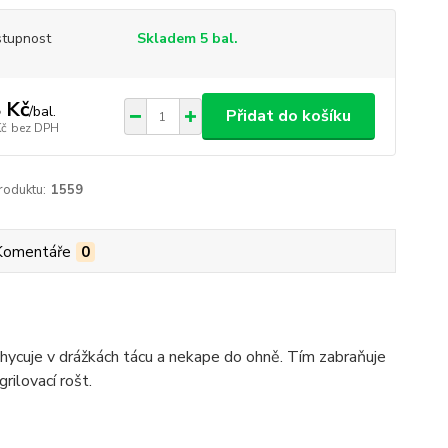
tupnost
Skladem 5 bal.
 Kč
/
bal.
Přidat do košíku
Kč
bez DPH
roduktu:
1559
Komentáře
0
 zachycuje v drážkách tácu a nekape do ohně. Tím zabraňuje
rilovací rošt.