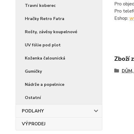
Pro objed
Travní koberec
Pro tele
Eshop:
w
Hračky Retro Fatra
Rošty, závěsy koupelnové
UV fólie pod plot
Zboží 
Koženka čalounická
DŮM,
Gumičky
Nádrže a popelnice
Ostatní
PODLAHY
VÝPRODEJ