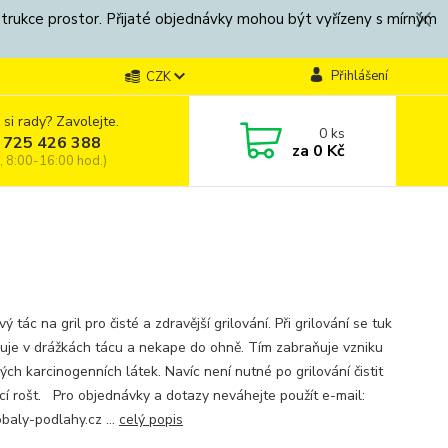
strukce prostor. Přijaté objednávky mohou být vyřízeny s mírným
Přihlášení
CZK
 si rady? Zavolejte.
0
ks
 725 426 388
za
0 Kč
, 8:00-16:00 hod.)
vý tác na gril pro čisté a zdravější grilování. Při grilování se tuk
uje v drážkách tácu a nekape do ohně. Tím zabraňuje vzniku
ých karcinogenních látek. Navíc není nutné po grilování čistit
ací rošt. Pro objednávky a dotazy neváhejte použít e-mail:
baly-podlahy.cz ...
celý popis