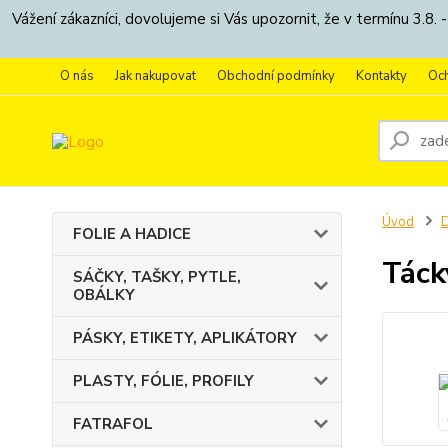
Vážení zákazníci, dovolujeme si Vás upozornit, že v termínu 3.
O nás
Jak nakupovat
Obchodní podmínky
Kontakty
Oc
Úvod
FOLIE A HADICE
Táck
SÁČKY, TAŠKY, PYTLE,
OBÁLKY
PÁSKY, ETIKETY, APLIKÁTORY
PLASTY, FÓLIE, PROFILY
FATRAFOL