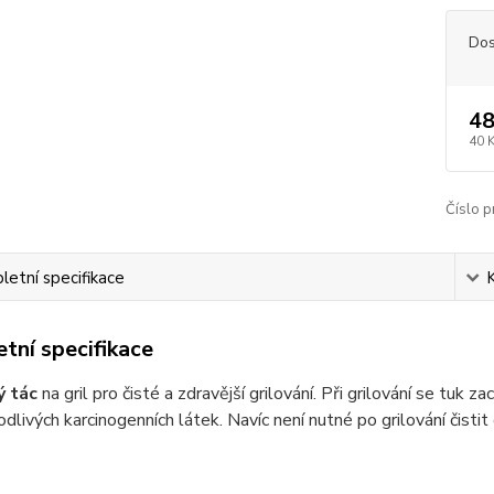
Dos
48
40 
Číslo p
etní specifikace
tní specifikace
ý tác
na gril pro čisté a zdravější grilování. Při grilování se tuk
dlivých karcinogenních látek. Navíc není nutné po grilování čistit g