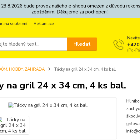
8. - 23.8.2026 bude provoz našeho e-shopu omezen z důvodu rekon
zpožděním. Děkujeme za pochopení.
hrana soukromí
Reklamace
Nevíte
Hledat
+420
(Po-Pá
DŮM, HOBBY, ZAHRADA
Tácky na gril 24 x 34 cm, 4 ks bal.
y na gril 24 x 34 cm, 4 ks bal.
Hliníko
zachyc
škodliv
grilov
info@o