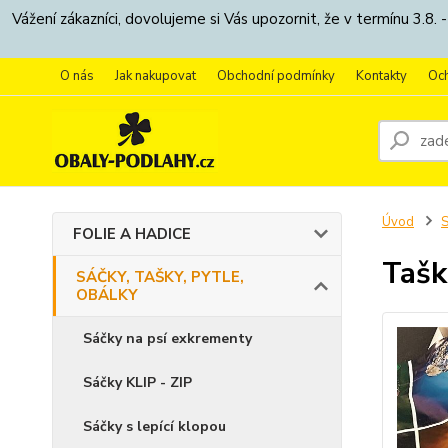
Vážení zákazníci, dovolujeme si Vás upozornit, že v termínu 3.
O nás
Jak nakupovat
Obchodní podmínky
Kontakty
Oc
Úvod
S
FOLIE A HADICE
Tašk
SÁČKY, TAŠKY, PYTLE,
OBÁLKY
Sáčky na psí exkrementy
Sáčky KLIP - ZIP
Sáčky s lepící klopou