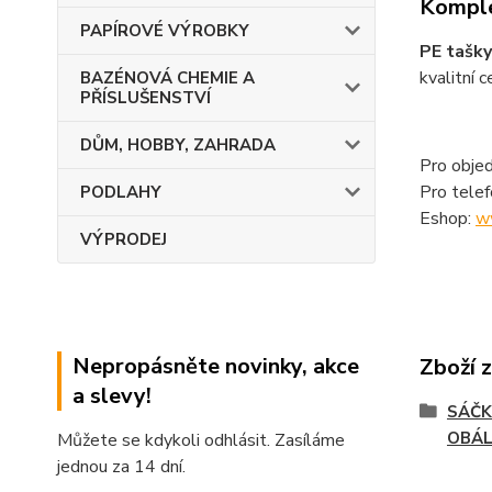
Komple
PAPÍROVÉ VÝROBKY
PE tašky
kvalitní 
BAZÉNOVÁ CHEMIE A
PŘÍSLUŠENSTVÍ
DŮM, HOBBY, ZAHRADA
Pro objed
Pro tele
PODLAHY
Eshop:
w
VÝPRODEJ
Nepropásněte novinky, akce
Zboží 
a slevy!
SÁČK
OBÁ
Můžete se kdykoli odhlásit. Zasíláme
jednou za 14 dní.