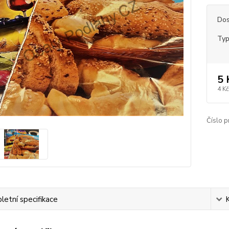
Dos
Typ
5 
4 Kč
Číslo p
etní specifikace