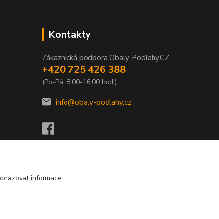
Kontakty
Zákaznická podpora Obaly-Podlahy.CZ
+420 725 426 388
(Po-Pá, 8:00-16:00 hod.)
info@obaly-podlahy.cz
obrazovat informace