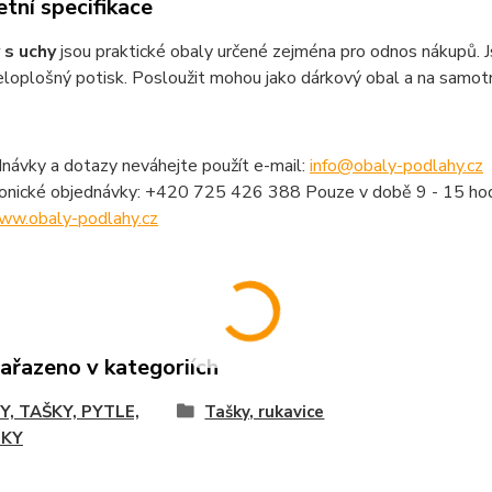
tní specifikace
 s uchy
jsou praktické obaly určené zejména pro odnos nákupů. 
celoplošný potisk. Posloužit mohou jako dárkový obal a na samot
návky a dotazy neváhejte použít e-mail:
info@obaly-podlahy.cz
fonické objednávky: +420 725 426 388 Pouze v době 9 - 15 hod
ww.obaly-podlahy.cz
zařazeno v kategoriích
Y, TAŠKY, PYTLE,
Tašky, rukavice
LKY