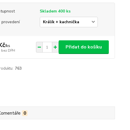
tupnost
Skladem 400 ks
 provedení
Kč
/
ks
Přidat do košíku
bez DPH
roduktu:
763
Komentáře
0