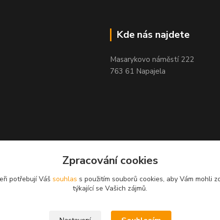
Kde nás najdete
Masarykovo náměstí 222
763 61 Napajela
Zpracování cookies
eři potřebují Váš
souhlas
s použitím souborů cookies, aby Vám mohli z
týkající se Vašich zájmů.