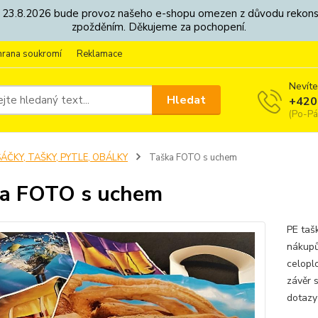
8. - 23.8.2026 bude provoz našeho e-shopu omezen z důvodu rekon
zpožděním. Děkujeme za pochopení.
hrana soukromí
Reklamace
Nevíte
Hledat
+420
(Po-Pá
ÁČKY, TAŠKY, PYTLE, OBÁLKY
Taška FOTO s uchem
a FOTO s uchem
PE taš
nákupů
celopl
závěr 
dotazy