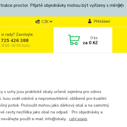
strukce prostor. Přijaté objednávky mohou být vyřízeny s mírným
Přihlášení
CZK
 si rady? Zavolejte.
0
ks
 725 426 388
za
0 Kč
, 8:00-16:00 hod.)
ky s uchy jsou praktické obaly určené zejména pro odnos
. Jsou vodě odolné a nepromastitelné, oblíbené pro kvalitní
ošný potisk. Posloužit mohou jako dárkový obal a na samotný
své cesty nezřídka jako obal na odpad. Pro objednávky a
 neváhejte použít e-mail: info@obaly...
celý popis