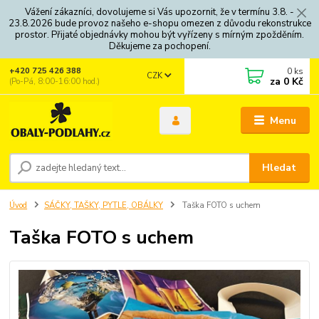
Vážení zákazníci, dovolujeme si Vás upozornit, že v termínu 3.8. -
23.8.2026 bude provoz našeho e-shopu omezen z důvodu rekonstrukce
prostor. Přijaté objednávky mohou být vyřízeny s mírným zpožděním.
Děkujeme za pochopení.
0
ks
+420 725 426 388
CZK
za
0 Kč
(Po-Pá, 8:00-16:00 hod.)
Menu
Hledat
Úvod
SÁČKY, TAŠKY, PYTLE, OBÁLKY
Taška FOTO s uchem
Taška FOTO s uchem