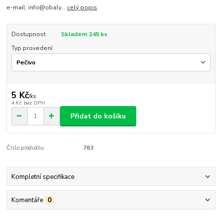
e-mail: info@obaly...
celý popis
Dostupnost
Skladem 245 ks
Typ provedení
5 Kč
/
ks
4 Kč
bez DPH
Přidat do košíku
Číslo produktu:
763
Kompletní specifikace
Komentáře
0