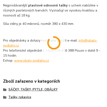
Nejprodávanější
plastové odnosné tašky
s uchem nabízíme v
různých pastelových barvách. Vyznačují se vysokou kvalitou a
nosností až 18 kg.
Síla stěny je 40 mikronů, rozměr 380 x 430 mm.
Pro objednávky a dotazy neváhejte použít e-mail:
info@obaly-
podlahy.cz
Pro telefonické objednávky: +420 725 426 388 Pouze v době 9 -
15 hodin.
Eshop:
www.obaly-podlahy.cz
Zboží zařazeno v kategoriích
SÁČKY, TAŠKY, PYTLE, OBÁLKY
Tašky, rukavice