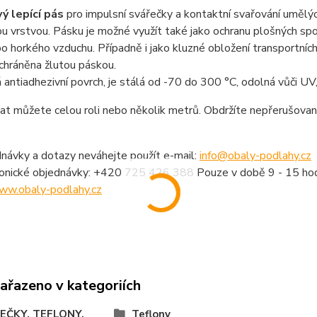
ý lepící pás
pro impulsní svářečky a kontaktní svařování uměl
u vrstvou. Pásku je možné využít také jako ochranu plošných spo
o horkého vzduchu. Případně i jako kluzné obložení transportních a
 chráněna žlutou páskou.
antiadhezivní povrch, je stálá od -70 do 300 °C, odolná vůči UV
at můžete celou roli nebo několik metrů. Obdržíte nepřerušova
návky a dotazy neváhejte použít e-mail:
info@obaly-podlahy.cz
fonické objednávky: +420 725 426 388 Pouze v době 9 - 15 hod
ww.obaly-podlahy.cz
zařazeno v kategoriích
EČKY, TEFLONY,
Teflony