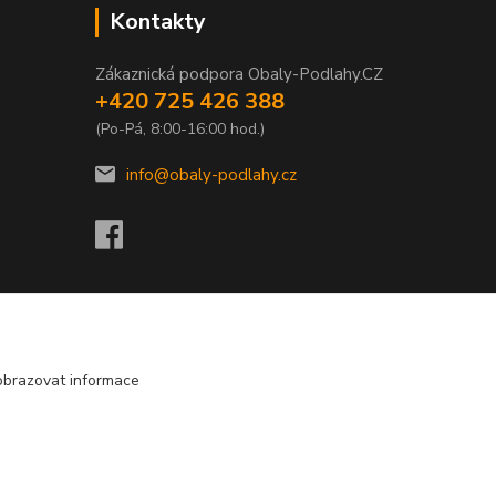
Kontakty
Zákaznická podpora Obaly-Podlahy.CZ
+420 725 426 388
(Po-Pá, 8:00-16:00 hod.)
info@obaly-podlahy.cz
obrazovat informace