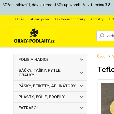
Vážení zákazníci, dovolujeme si Vás upozornit, že v termínu 3.
O nás
Jak nakupovat
Obchodní podmínky
Kontakty
Oc
Úvod
FOLIE A HADICE
Tefl
SÁČKY, TAŠKY, PYTLE,
OBÁLKY
PÁSKY, ETIKETY, APLIKÁTORY
PLASTY, FÓLIE, PROFILY
FATRAFOL