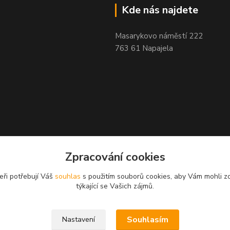
Kde nás najdete
Masarykovo náměstí 222
763 61 Napajela
Zpracování cookies
eři potřebují Váš
souhlas
s použitím souborů cookies, aby Vám mohli z
týkající se Vašich zájmů.
Souhlasím
Nastavení