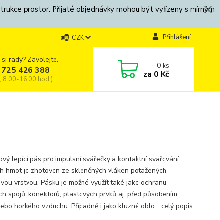
strukce prostor. Přijaté objednávky mohou být vyřízeny s mírným
Přihlášení
CZK
 si rady? Zavolejte.
0
ks
 725 426 388
za
0 Kč
, 8:00-16:00 hod.)
ový lepící pás pro impulsní svářečky a kontaktní svařování
h hmot je zhotoven ze skleněných vláken potažených
ovou vrstvou. Pásku je možné využít také jako ochranu
ch spojů, konektorů, plastových prvků aj. před působením
nebo horkého vzduchu. Případně i jako kluzné oblo...
celý popis