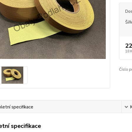
Dos
Šíř
22
18 
Číslo p
etní specifikace
tní specifikace