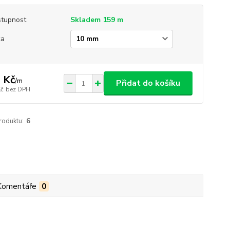
tupnost
Skladem 159 m
ka
 Kč
/
m
Přidat do košíku
Kč
bez DPH
roduktu:
6
Komentáře
0