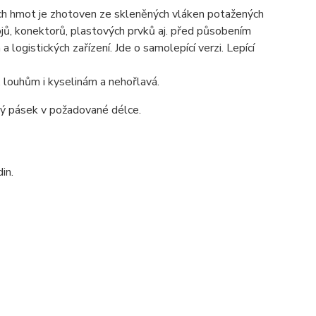
ých hmot je zhotoven ze skleněných vláken potažených
jů, konektorů, plastových prvků aj. před působením
 logistických zařízení. Jde o samolepící verzi. Lepící
, louhům i kyselinám a nehořlavá.
ný pásek v požadované délce.
in.