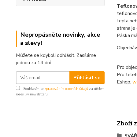
Teflonov
teflonovo
tepla neb
strana je
Nepropásněte novinky, akce
Páska má 
a slevy!
Objednáv
Můžete se kdykoli odhlásit. Zasíláme
jednou za 14 dní.
Pro objed
Pro tele
Přihlásit se
Eshop:
w
Souhlasím se
zpracováním osobních údajů
za účelem
rozesílky newsletteru.
Zboží 
SVÁŘ