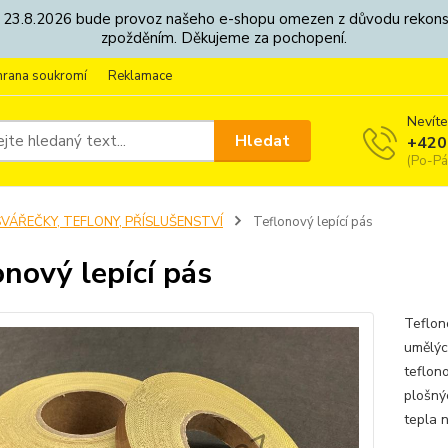
8. - 23.8.2026 bude provoz našeho e-shopu omezen z důvodu rekon
zpožděním. Děkujeme za pochopení.
hrana soukromí
Reklamace
Nevíte
Hledat
+420
(Po-Pá
SVÁŘEČKY, TEFLONY, PŘÍSLUŠENSTVÍ
Teflonový lepící pás
onový lepící pás
Teflon
umělýc
teflon
plošný
tepla 