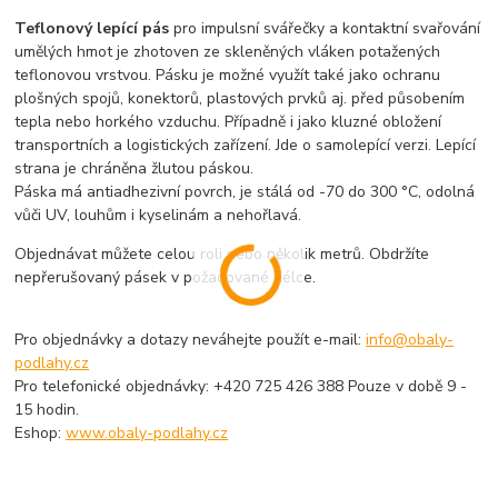
Teflonový lepící pás
pro impulsní svářečky a kontaktní svařování
umělých hmot je zhotoven ze skleněných vláken potažených
teflonovou vrstvou. Pásku je možné využít také jako ochranu
plošných spojů, konektorů, plastových prvků aj. před působením
tepla nebo horkého vzduchu. Případně i jako kluzné obložení
transportních a logistických zařízení. Jde o samolepící verzi. Lepící
strana je chráněna žlutou páskou.
Páska má antiadhezivní povrch, je stálá od -70 do 300 °C, odolná
vůči UV, louhům i kyselinám a nehořlavá.
Objednávat můžete celou roli nebo několik metrů. Obdržíte
nepřerušovaný pásek v požadované délce.
Pro objednávky a dotazy neváhejte použít e-mail:
info@obaly-
podlahy.cz
Pro telefonické objednávky: +420 725 426 388 Pouze v době 9 -
15 hodin.
Eshop:
www.obaly-podlahy.cz