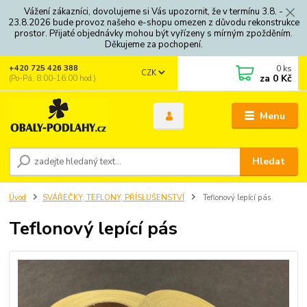
Vážení zákazníci, dovolujeme si Vás upozornit, že v termínu 3.8. -
23.8.2026 bude provoz našeho e-shopu omezen z důvodu rekonstrukce
prostor. Přijaté objednávky mohou být vyřízeny s mírným zpožděním.
Děkujeme za pochopení.
0
ks
+420 725 426 388
CZK
za
0 Kč
(Po-Pá, 8:00-16:00 hod.)
Menu
Hledat
Úvod
SVÁŘEČKY, TEFLONY, PŘÍSLUŠENSTVÍ
Teflonový lepící pás
Teflonový lepící pás