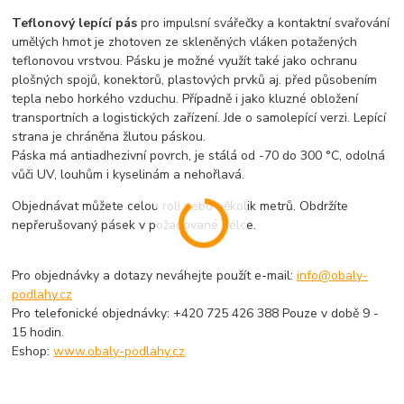
Teflonový lepící pás
pro impulsní svářečky a kontaktní svařování
umělých hmot je zhotoven ze skleněných vláken potažených
teflonovou vrstvou. Pásku je možné využít také jako ochranu
plošných spojů, konektorů, plastových prvků aj. před působením
tepla nebo horkého vzduchu. Případně i jako kluzné obložení
transportních a logistických zařízení. Jde o samolepící verzi. Lepící
strana je chráněna žlutou páskou.
Páska má antiadhezivní povrch, je stálá od -70 do 300 °C, odolná
vůči UV, louhům i kyselinám a nehořlavá.
Objednávat můžete celou roli nebo několik metrů. Obdržíte
nepřerušovaný pásek v požadované délce.
Pro objednávky a dotazy neváhejte použít e-mail:
info@obaly-
podlahy.cz
Pro telefonické objednávky: +420 725 426 388 Pouze v době 9 -
15 hodin.
Eshop:
www.obaly-podlahy.cz