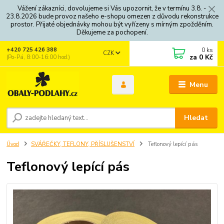
Vážení zákazníci, dovolujeme si Vás upozornit, že v termínu 3.8. -
23.8.2026 bude provoz našeho e-shopu omezen z důvodu rekonstrukce
prostor. Přijaté objednávky mohou být vyřízeny s mírným zpožděním.
Děkujeme za pochopení.
0
ks
+420 725 426 388
CZK
za
0 Kč
(Po-Pá, 8:00-16:00 hod.)
Menu
Hledat
Úvod
SVÁŘEČKY, TEFLONY, PŘÍSLUŠENSTVÍ
Teflonový lepící pás
Teflonový lepící pás