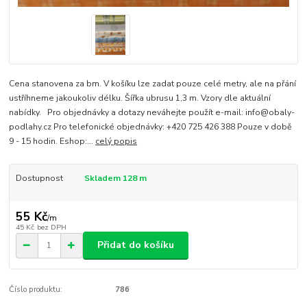
Cena stanovena za bm. V košíku lze zadat pouze celé metry, ale na přání
ustříhneme jakoukoliv délku. Šířka ubrusu 1,3 m. Vzory dle aktuální
nabídky. Pro objednávky a dotazy neváhejte použít e-mail: info@obaly-
podlahy.cz Pro telefonické objednávky: +420 725 426 388 Pouze v době
9 - 15 hodin. Eshop:...
celý popis
Dostupnost
Skladem 128 m
55 Kč
/
m
45 Kč
bez DPH
Přidat do košíku
Číslo produktu:
786