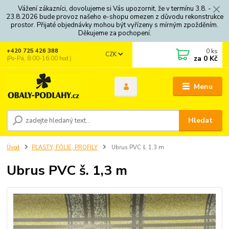
Vážení zákazníci, dovolujeme si Vás upozornit, že v termínu 3.8. -
23.8.2026 bude provoz našeho e-shopu omezen z důvodu rekonstrukce
prostor. Přijaté objednávky mohou být vyřízeny s mírným zpožděním.
Děkujeme za pochopení.
0
ks
+420 725 426 388
CZK
za
0 Kč
(Po-Pá, 8:00-16:00 hod.)
Menu
Hledat
Úvod
PLASTY, FÓLIE, PROFILY
Ubrus PVC š. 1,3 m
Ubrus PVC š. 1,3 m