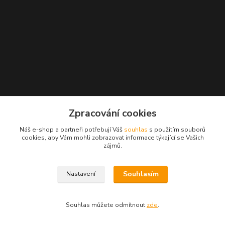
Kontakty
Zpracování cookies
Náš e-shop a partneři potřebují Váš
souhlas
s použitím souborů
Zákaznická podpora Obaly-Podlahy.CZ
cookies, aby Vám mohli zobrazovat informace týkající se Vašich
+420 725 426 388
zájmů.
(Po-Pá, 8:00-16:00 hod.)
info@obaly-podlahy.cz
Souhlasím
Nastavení
Souhlas můžete odmítnout
zde
.