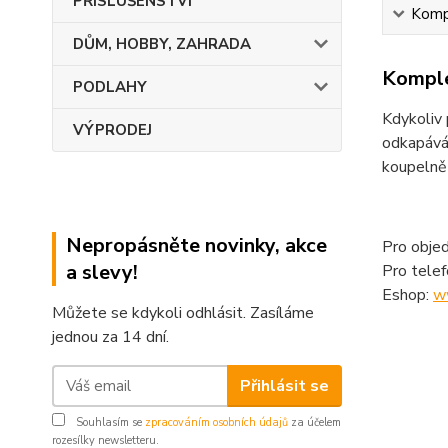
PŘÍSLUŠENSTVÍ
Kompl
DŮM, HOBBY, ZAHRADA
Komple
PODLAHY
Kdykoliv 
VÝPRODEJ
odkapáván
koupelně 
Nepropásněte novinky, akce
Pro objed
a slevy!
Pro tele
Eshop:
w
Můžete se kdykoli odhlásit. Zasíláme
jednou za 14 dní.
Přihlásit se
Souhlasím se
zpracováním osobních údajů
za účelem
rozesílky newsletteru.