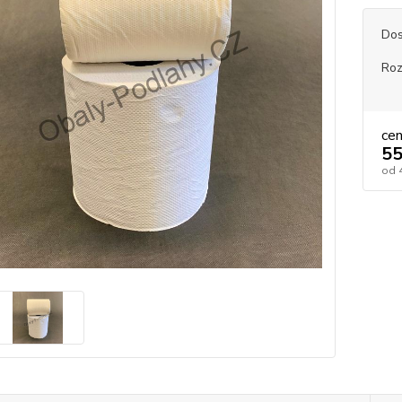
Dos
Ro
ce
55
od