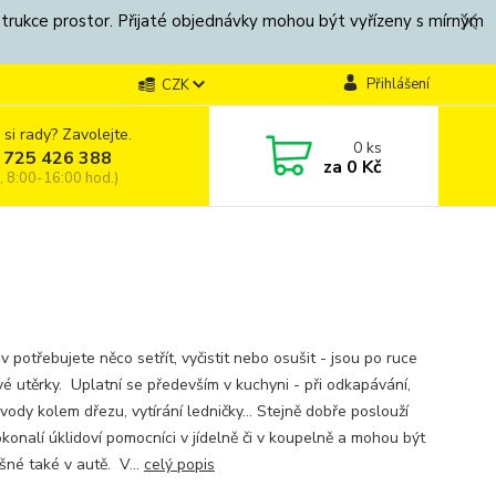
strukce prostor. Přijaté objednávky mohou být vyřízeny s mírným
Přihlášení
CZK
 si rady? Zavolejte.
0
ks
 725 426 388
za
0 Kč
, 8:00-16:00 hod.)
v potřebujete něco setřít, vyčistit nebo osušit - jsou po ruce
vé utěrky. Uplatní se především v kuchyni - při odkapávání,
 vody kolem dřezu, vytírání ledničky... Stejně dobře poslouží
okonalí úklidoví pomocníci v jídelně či v koupelně a mohou být
šné také v autě. V...
celý popis