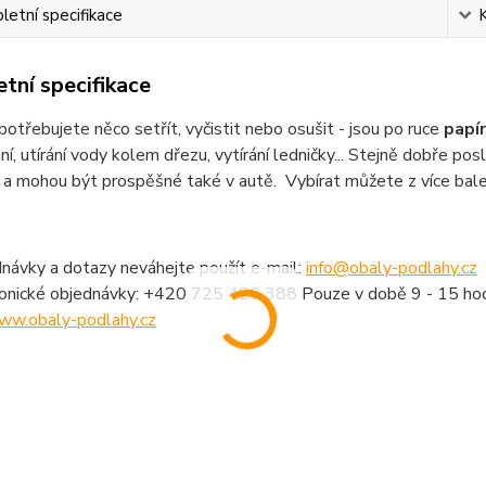
etní specifikace
tní specifikace
potřebujete něco setřít, vyčistit nebo osušit - jsou po ruce
papír
í, utírání vody kolem dřezu, vytírání ledničky... Stejně dobře poslo
a mohou být prospěšné také v autě. Vybírat můžete z více bale
návky a dotazy neváhejte použít e-mail:
info@obaly-podlahy.cz
fonické objednávky: +420 725 426 388 Pouze v době 9 - 15 hod
ww.obaly-podlahy.cz