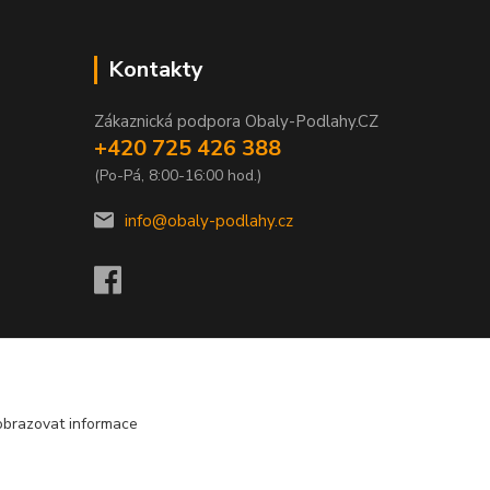
Kontakty
Zákaznická podpora Obaly-Podlahy.CZ
+420 725 426 388
(Po-Pá, 8:00-16:00 hod.)
info@obaly-podlahy.cz
obrazovat informace