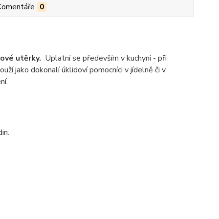
Komentáře
0
ové utěrky.
Uplatní se především v kuchyni - při
uží jako dokonalí úklidoví pomocníci v jídelně či v
ní.
in.