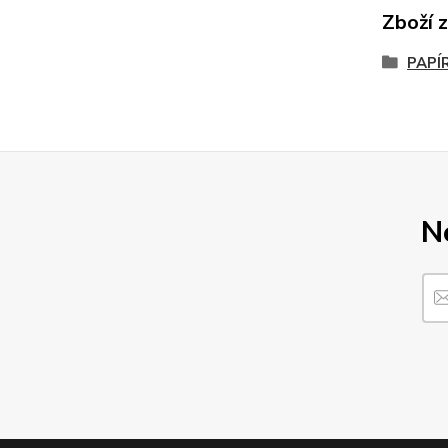
Zboží 
PAPÍ
N