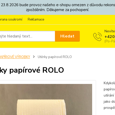
8. - 23.8.2026 bude provoz našeho e-shopu omezen z důvodu rekon
zpožděním. Děkujeme za pochopení.
hrana soukromí
Reklamace
Nevíte
Hledat
+420
(Po-Pá
PAPÍROVÉ VÝROBKY
Utěrky papírové ROLO
ky papírové ROLO
Kdykoli
papíro
utírání
jako d
prospě