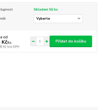
tupnost
Skladem 56 ks
změr
na od
Přidat do košíku
 Kč
/
ks
45 Kč
bez DPH