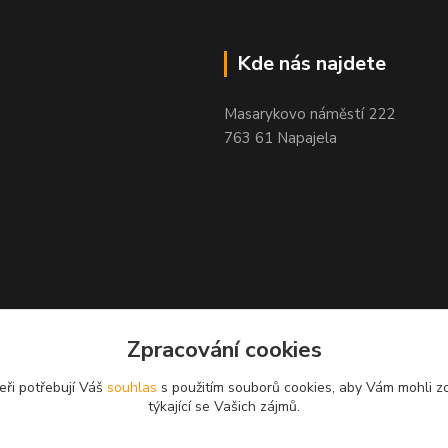
Kde nás najdete
Masarykovo náměstí 222
763 61 Napajela
Zpracování cookies
eři potřebují Váš
souhlas
s použitím souborů cookies, aby Vám mohli z
týkající se Vašich zájmů.