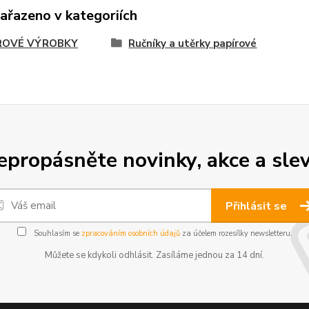
zařazeno v kategoriích
ROVÉ VÝROBKY
Ručníky a utěrky papírové
epropásněte novinky, akce a slev
Přihlásit se
Souhlasím se
zpracováním osobních údajů
za účelem rozesílky newsletteru.
Můžete se kdykoli odhlásit. Zasíláme jednou za 14 dní.