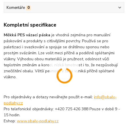
Komentáře
0
Kompletní specifikace
Měkká PES vázací páska
je vhodná zejména pro manuální
páskování a produkty s citlivějšími povrchy. Používá se pro
paletizaci i svazkování a spojuje se drátěnou sponou nebo
prostým svázáním. Lze volit mezi příčně a podélně splétanými
vlákny. Výhodou obou materiálů je pružnost, odolnost vůči
teplotním změnám a korozi, nízká hmotnost i to, že nezpůsobují
znečištění obalu. Větší pevností v tahu vyniká příčně splétané
vlákno.
Pro objednávky a dotazy neváhejte použít e-mail:
info@obaly-
podlahy.cz
Pro telefonické objednávky: +420 725 426 388 Pouze v době 9 -
15 hodin.
Eshop:
www.obaly-podlahy.cz