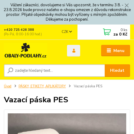
Vážení zákazníci, dovolujeme si Vás upozornit, že v termínu 3.8. -
23.8.2026 bude provoz našeho e-shopu omezen z důvodu rekonstrukce
prostor. Přijaté objednávky mohou být vyřízeny s mírným zpožděním.
Děkujeme za pochopení.
0
ks
+420 725 426 388
CZK
za
0 Kč
(Po-Pá, 8:00-16:00 hod.)
Menu
Hledat
Úvod
PÁSKY, ETIKETY, APLIKÁTORY
Vazací páska PES
Vazací páska PES