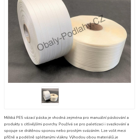
Měkká PES vázací páska je vhodná zejména pro manuální páskování a
produkty s citlivějšími povrchy. Používá se pro paletizaci i svazkování a
spojuje se drátěnou sponou nebo prostým svázáním. Lze volit mezi
příčně a podélně splétanými vlákny. Výhodou obou materiálů je