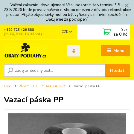
Vážení zákazníci, dovolujeme si Vás upozornit, že v termínu 3.8. -
23.8.2026 bude provoz našeho e-shopu omezen z důvodu rekonstrukce
prostor. Přijaté objednávky mohou být vyřízeny s mírným zpožděním.
Děkujeme za pochopení.
0
ks
+420 725 426 388
CZK
za
0 Kč
(Po-Pá, 8:00-16:00 hod.)
Menu
Hledat
Úvod
PÁSKY, ETIKETY, APLIKÁTORY
Vazací páska PP
Vazací páska PP