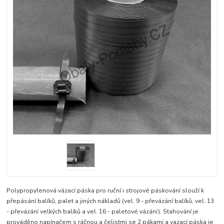
Polypropylenová vázací páska pro ruční i strojové páskování slouží k
přepásání balíků, palet a jiných nákladů (vel. 9 - převázání balíků, vel. 13
- převázání velkých balíků a vel. 16 - paletové vázání). Stahování je
prováděno napínačem s ráčnou a čelistmi se 2 pákami a vazací páska je