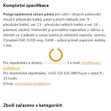
Kompletní specifikace
Polypropylenová vázací páska
pro ruční i strojové páskování
slouží k přepásání balíků, palet a jiných nákladů (vel. 9 -
převázání balíků, vel. 13 - převázání velkých balíků a vel. 16 -
paletové vázání). Stahování je prováděno napínačem s ráčnou a
čelistmi se 2 pákami a vazací páska je následně sepnuta sponou.
Označení D60, D200 resp. D406 - udává průměr papírové dutinky
v mm.
Pro objednávky a dotazy neváhejte použít e-mail:
info@obaly-
podlahy.cz
Pro telefonické objednávky: +420 725 426 388 Pouze v době 9 -
15 hodin.
Eshop:
www.obaly-podlahy.cz
Zboží zařazeno v kategoriích