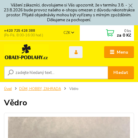
Vážení zákazníci, dovolujeme si Vás upozornit, že v termínu 3.8. -
23.8.2026 bude provoz našeho e-shopu omezen z důvodu rekonstrukce
prostor. Přijaté objednávky mohou být vyřízeny s mírným zpožděním.
Děkujeme za pochopení.
0
ks
+420 725 426 388
CZK
za
0 Kč
(Po-Pá, 8:00-16:00 hod.)
Menu
Hledat
Úvod
DŮM, HOBBY, ZAHRADA
Vědro
Vědro