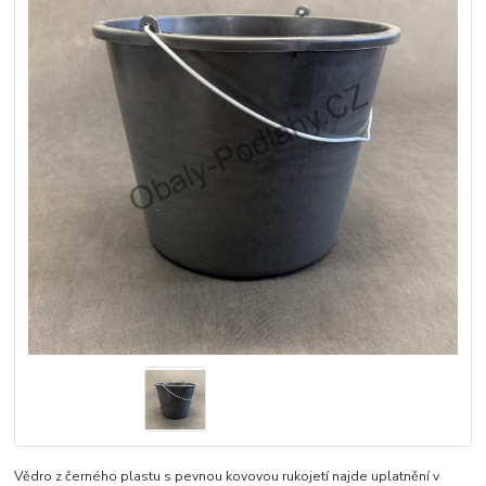
Vědro z černého plastu s pevnou kovovou rukojetí najde uplatnění v