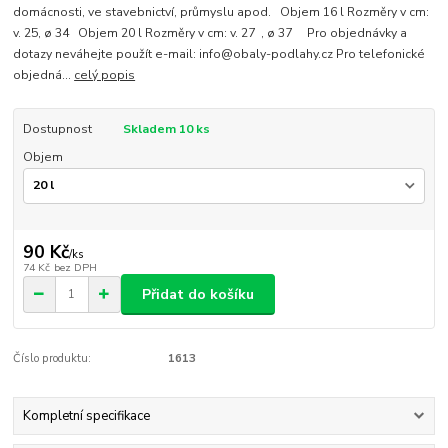
domácnosti, ve stavebnictví, průmyslu apod. Objem 16 l Rozměry v cm:
v. 25, ø 34 Objem 20 l Rozměry v cm: v. 27 , ø 37 Pro objednávky a
dotazy neváhejte použít e-mail: info@obaly-podlahy.cz Pro telefonické
objedná...
celý popis
Dostupnost
Skladem 10 ks
Objem
90 Kč
/
ks
74 Kč
bez DPH
Přidat do košíku
Číslo produktu:
1613
Kompletní specifikace