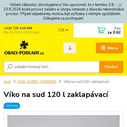
Vážení zákazníci, dovolujeme si Vás upozornit, že v termínu 3.8. -
23.8.2026 bude provoz našeho e-shopu omezen z důvodu rekonstrukce
prostor. Přijaté objednávky mohou být vyřízeny s mírným zpožděním.
Děkujeme za pochopení.
0
ks
+420 725 426 388
CZK
za
0 Kč
(Po-Pá, 8:00-16:00 hod.)
Menu
Hledat
Úvod
DŮM, HOBBY, ZAHRADA
Víko na sud 120 l zaklapávací
Víko na sud 120 l zaklapávací
Novinka