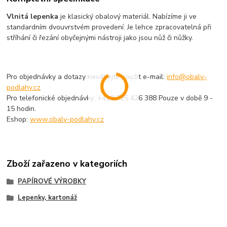
Vlnitá lepenka
je klasický obalový materiál. Nabízíme ji ve
standardním dvouvrstvém provedení. Je lehce zpracovatelná při
stříhání či řezání obyčejnými nástroji jako jsou nůž či nůžky.
Pro objednávky a dotazy neváhejte použít e-mail:
info@obaly-
podlahy.cz
Pro telefonické objednávky: +420 725 426 388 Pouze v době 9 -
15 hodin.
Eshop:
www.obaly-podlahy.cz
Zboží zařazeno v kategoriích
PAPÍROVÉ VÝROBKY
Lepenky, kartonáž