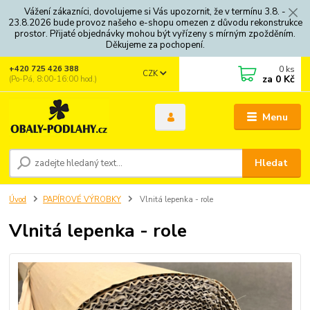
Vážení zákazníci, dovolujeme si Vás upozornit, že v termínu 3.8. -
23.8.2026 bude provoz našeho e-shopu omezen z důvodu rekonstrukce
prostor. Přijaté objednávky mohou být vyřízeny s mírným zpožděním.
Děkujeme za pochopení.
0
ks
+420 725 426 388
CZK
za
0 Kč
(Po-Pá, 8:00-16:00 hod.)
Menu
Hledat
Úvod
PAPÍROVÉ VÝROBKY
Vlnitá lepenka - role
Vlnitá lepenka - role