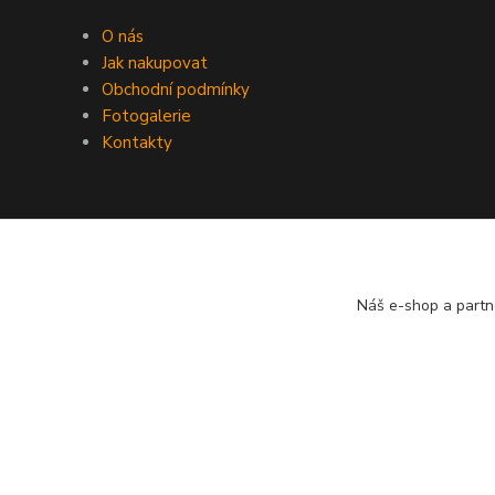
O nás
Jak nakupovat
Obchodní podmínky
Fotogalerie
Kontakty
Náš e-shop a partn
copyright obaly-podlahy.cz - Aleš Podhorský 2021