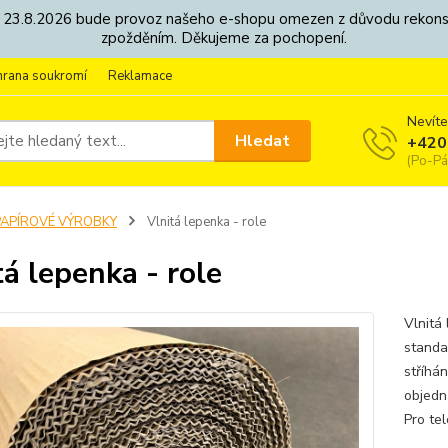
8. - 23.8.2026 bude provoz našeho e-shopu omezen z důvodu rekon
zpožděním. Děkujeme za pochopení.
hrana soukromí
Reklamace
Nevíte
Hledat
+420
(Po-Pá
PAPÍROVÉ VÝROBKY
Vlnitá lepenka - role
tá lepenka - role
Vlnitá 
standa
stříhán
objedn
Pro te