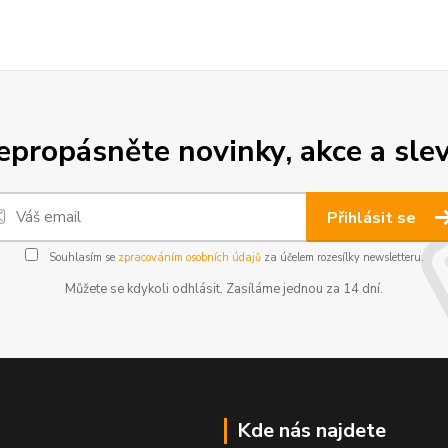
epropásněte novinky, akce a slev
Přihlásit se
Souhlasím se
zpracováním osobních údajů
za účelem rozesílky newsletteru.
Můžete se kdykoli odhlásit. Zasíláme jednou za 14 dní.
Kde nás najdete