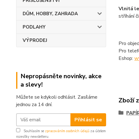
PŘÍSLUŠENSTVÍ
Vlnitá l
DŮM, HOBBY, ZAHRADA
stříhání č
PODLAHY
VÝPRODEJ
Pro objed
Pro tele
Eshop:
w
Nepropásněte novinky, akce
a slevy!
Můžete se kdykoli odhlásit. Zasíláme
Zboží 
jednou za 14 dní.
PAPÍ
Přihlásit se
Souhlasím se
zpracováním osobních údajů
za účelem
rozesílky newsletteru.