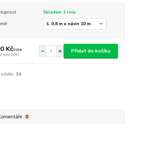
tupnost
Skladem 1 role
změr
0 Kč
/
role
Přidat do košíku
Kč
bez DPH
roduktu:
34
Komentáře
0