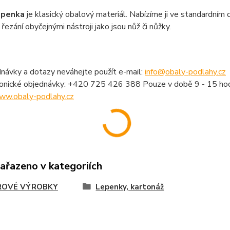
epenka
je klasický obalový materiál. Nabízíme ji ve standardním
i řezání obyčejnými nástroji jako jsou nůž či nůžky.
návky a dotazy neváhejte použít e-mail:
info@obaly-podlahy.cz
fonické objednávky: +420 725 426 388 Pouze v době 9 - 15 hod
ww.obaly-podlahy.cz
zařazeno v kategoriích
ROVÉ VÝROBKY
Lepenky, kartonáž