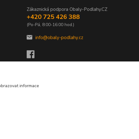
Zákaznická podpora Obaly-Podlahy.CZ
+420 725 426 388
(Po-Pá, 8:00-16:00 hod.)
info@obaly-podlahy.cz
obrazovat informace
Vytvořeno na
Eshop-rychle.cz