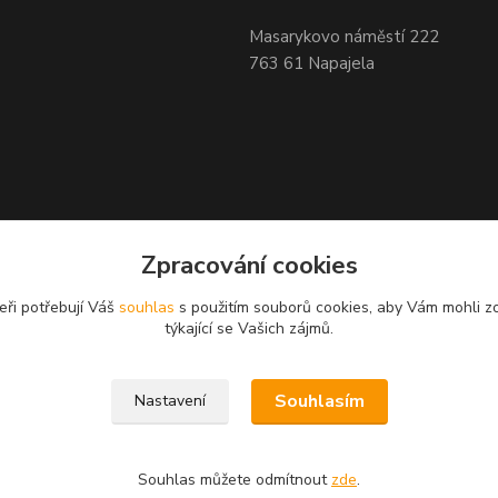
Masarykovo náměstí 222
763 61 Napajela
Zpracování cookies
eři potřebují Váš
souhlas
s použitím souborů cookies, aby Vám mohli z
týkající se Vašich zájmů.
Souhlasím
Nastavení
Souhlas můžete odmítnout
zde
.