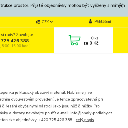
strukce prostor. Přijaté objednávky mohou být vyřízeny s mírným
Přihlášení
CZK
 si rady? Zavolejte.
0
ks
 725 426 388
za
0 Kč
, 8:00-16:00 hod.)
lepenka je klasický obalový materiál. Nabízíme ji ve
rdním dvouvrstvém provedení. Je lehce zpracovatelná při
í či řezání obyčejnými nástroji jako jsou nůž či nůžky. Pro
ávky a dotazy neváhejte použít e-mail: info@obaly-podlahy.cz
lefonické objednávky: +420 725 426 388...
celý popis