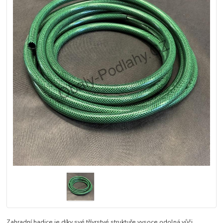
Zahradní hadice je díky své třívrstvé struktuře vysoce odolná vůči