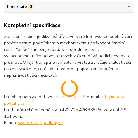
Komentáře
0
Kompletní specifikace
Zahradní hadice je díky své třívrstvé struktuře vysoce odolná vůči
povětrnostním podmínkám a mechanickému poškození. Vnitřní
černá "duše" zamezuje růstu řas, střední vrstva z
vysocepevnostních polyesterových vláken dává hadici pevnost a
pružnost. Vnější transparentní zelená vrstva zaručuje stálost vůči
nízké i vysoké teplotě, odolnost proti popraskání a oděru a
nepřilnavost vůči nečistotám.
Pro objednávky a dotazy neváhejte použít e-mail:
info@obaly-
podlahy.cz
Pro telefonické objednávky: +420 725 426 388 Pouze v době 9 -
15 hodin.
Eshop:
www.obaly-podlahy.cz