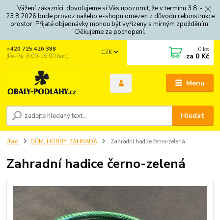
Vážení zákazníci, dovolujeme si Vás upozornit, že v termínu 3.8. -
23.8.2026 bude provoz našeho e-shopu omezen z důvodu rekonstrukce
prostor. Přijaté objednávky mohou být vyřízeny s mírným zpožděním.
Děkujeme za pochopení.
0
ks
+420 725 426 388
CZK
za
0 Kč
(Po-Pá, 8:00-16:00 hod.)
Menu
Hledat
Úvod
DŮM, HOBBY, ZAHRADA
Zahradní hadice černo-zelená
Zahradní hadice černo-zelená