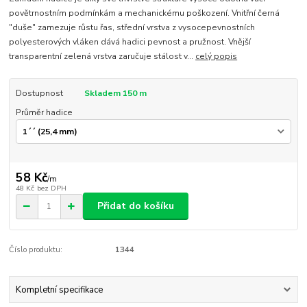
povětrnostním podmínkám a mechanickému poškození. Vnitřní černá
"duše" zamezuje růstu řas, střední vrstva z vysocepevnostních
polyesterových vláken dává hadici pevnost a pružnost. Vnější
transparentní zelená vrstva zaručuje stálost v...
celý popis
Dostupnost
Skladem 150 m
Průměr hadice
58 Kč
/
m
48 Kč
bez DPH
Přidat do košíku
Číslo produktu:
1344
Kompletní specifikace