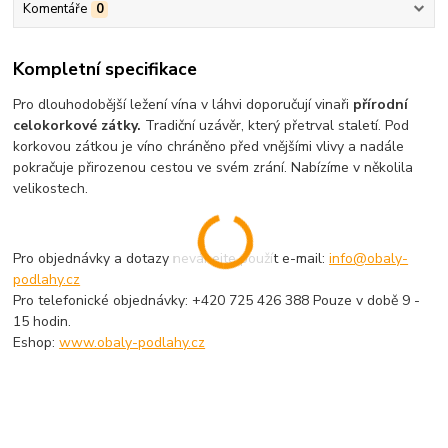
Komentáře
0
Kompletní specifikace
Pro dlouhodobější ležení vína v láhvi doporučují vinaři
přírodní
celokorkové zátky.
Tradiční uzávěr, který přetrval staletí. Pod
korkovou zátkou je víno chráněno před vnějšími vlivy a nadále
pokračuje přirozenou cestou ve svém zrání. Nabízíme v několila
velikostech.
Pro objednávky a dotazy neváhejte použít e-mail:
info@obaly-
podlahy.cz
Pro telefonické objednávky: +420 725 426 388 Pouze v době 9 -
15 hodin.
Eshop:
www.obaly-podlahy.cz