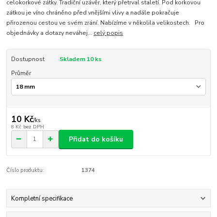
celokorkové zátky. Tradiční uzávěr, který přetrval staletí. Pod korkovou
zátkou je víno chráněno před vnějšími vlivy a nadále pokračuje
přirozenou cestou ve svém zrání. Nabízíme v několila velikostech. Pro
objednávky a dotazy neváhej...
celý popis
Dostupnost
Skladem 10 ks
Průměr
10 Kč
/
ks
8 Kč
bez DPH
Přidat do košíku
Číslo produktu:
1374
Kompletní specifikace