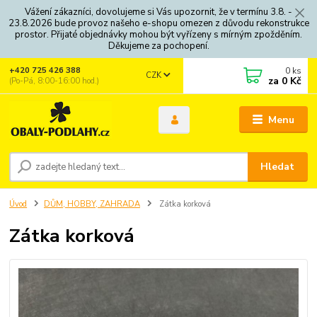
Vážení zákazníci, dovolujeme si Vás upozornit, že v termínu 3.8. -
23.8.2026 bude provoz našeho e-shopu omezen z důvodu rekonstrukce
prostor. Přijaté objednávky mohou být vyřízeny s mírným zpožděním.
Děkujeme za pochopení.
0
ks
+420 725 426 388
CZK
za
0 Kč
(Po-Pá, 8:00-16:00 hod.)
Menu
Hledat
Úvod
DŮM, HOBBY, ZAHRADA
Zátka korková
Zátka korková