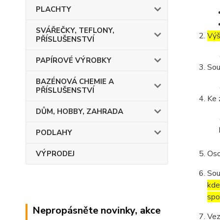
PLACHTY
SVÁŘEČKY, TEFLONY,
Výš
PŘÍSLUŠENSTVÍ
PAPÍROVÉ VÝROBKY
Sou
BAZÉNOVÁ CHEMIE A
PŘÍSLUŠENSTVÍ
Ke 
DŮM, HOBBY, ZAHRADA
PODLAHY
Oso
VÝPRODEJ
Sou
kde
spo
Nepropásněte novinky, akce
Vez