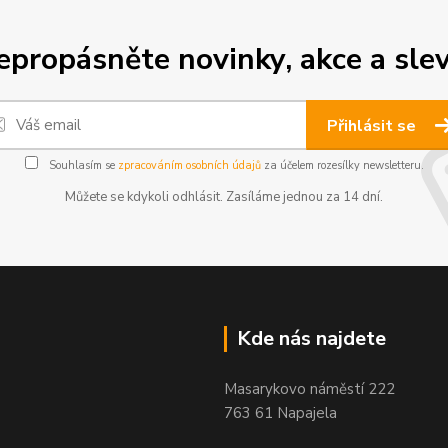
epropásněte novinky, akce a slev
Přihlásit se
Souhlasím se
zpracováním osobních údajů
za účelem rozesílky newsletteru.
Můžete se kdykoli odhlásit. Zasíláme jednou za 14 dní.
Kde nás najdete
Masarykovo náměstí 222
763 61 Napajela