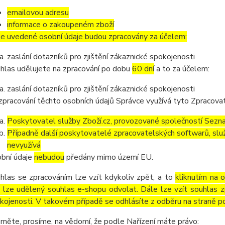
emailovou adresu
informace o zakoupeném zboží
e uvedené osobní údaje budou zpracovány za účelem:
zaslání dotazníků pro zjištění zákaznické spokojenosti
hlas udělujete na zpracování po dobu
60 dní
a to za účelem:
zaslání dotazníků pro zjištění zákaznické spokojenosti
zpracování těchto osobních údajů Správce využívá tyto Zpracova
Poskytovatel služby Zboží.cz, provozované společností Sezna
Případně další poskytovatelé zpracovatelských softwarů, služ
nevyužívá
bní údaje
nebudou
předány mimo území EU.
hlas se zpracováním lze vzít kdykoliv zpět, a to
kliknutím na 
 lze udělený souhlas e-shopu odvolat. Dále lze vzít souhlas z
kojenosti. V takovém případě se odhlásíte z odběru na straně p
měte, prosíme, na vědomí, že podle Nařízení máte právo: