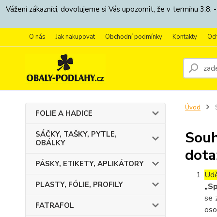
Vážení zákazníci, dovolujeme si Vás upozornit, že v termínu 3.
O nás
Jak nakupovat
Obchodní podmínky
Kontakty
Oc
Úvod
S
FOLIE A HADICE
Souh
SÁČKY, TAŠKY, PYTLE,
OBÁLKY
dota
PÁSKY, ETIKETY, APLIKÁTORY
Udě
PLASTY, FÓLIE, PROFILY
„Sp
se 
FATRAFOL
oso