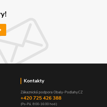
y!
Kontakty
Zákaznická podpora Obaly-Podlahy.CZ
+420 725 426 388
(Po-Pá, 8:00-16:00 hod.)