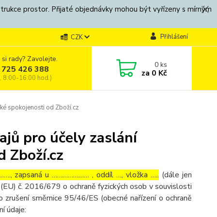
strukce prostor. Přijaté objednávky mohou být vyřízeny s mírným
Přihlášení
CZK
 si rady? Zavolejte.
0
ks
 725 426 388
za
0 Kč
, 8:00-16:00 hod.)
ké spokojenosti od Zboží.cz
jů pro účely zaslání
d Zboží.cz
…., zapsaná u ………………… , oddíl …, vložka …..
(dále jen
(EU) č. 2016/679 o ochraně fyzických osob v souvislosti
o zrušení směrnice 95/46/ES (obecné nařízení o ochraně
ní údaje: