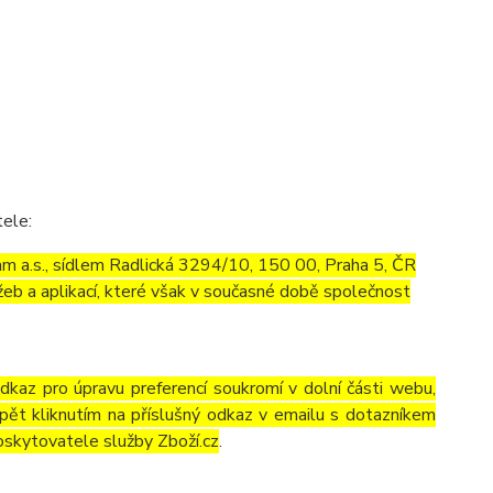
tele:
m a.s., sídlem Radlická 3294/10, 150 00, Praha 5, ČR
eb a aplikací, které však v současné době společnost
odkaz pro úpravu preferencí soukromí v dolní části webu,
pět kliknutím na příslušný odkaz v emailu s dotazníkem
oskytovatele služby Zboží.cz
.