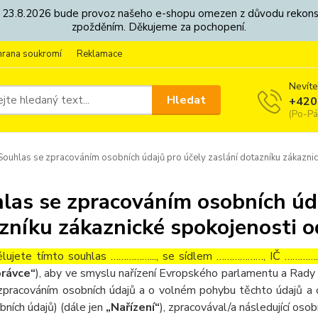
8. - 23.8.2026 bude provoz našeho e-shopu omezen z důvodu rekon
zpožděním. Děkujeme za pochopení.
hrana soukromí
Reklamace
Nevíte
Hledat
+420
(Po-Pá
ouhlas se zpracováním osobních údajů pro účely zaslání dotazníku zákaznic
las se zpracováním osobních úda
zníku zákaznické spokojenosti o
lujete tímto souhlas ……………..., se sídlem ………………, IČ ……………
rávce“
), aby ve smyslu nařízení Evropského parlamentu a Rady 
zpracováním osobních údajů a o volném pohybu těchto údajů a 
bních údajů) (dále jen
„Nařízení“
), zpracovával/a následující osob