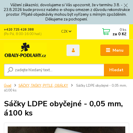
Vážení zákazníci, dovolujeme si Vás upozornit, že v termínu 3.8. -
23.8.2026 bude provoz našeho e-shopu omezen z důvodu rekonstrukce
prostor. Přijaté objednávky mohou být vyřízeny s mírným zpožděním.
Děkujeme za pochopení.
0
ks
+420 725 426 388
CZK
za
0 Kč
(Po-Pá, 8:00-16:00 hod.)
Menu
Hledat
Úvod
SÁČKY, TAŠKY, PYTLE, OBÁLKY
Sáčky LDPE obyčejné - 0,05 mm,
á100 ks
Sáčky LDPE obyčejné - 0,05 mm,
á100 ks