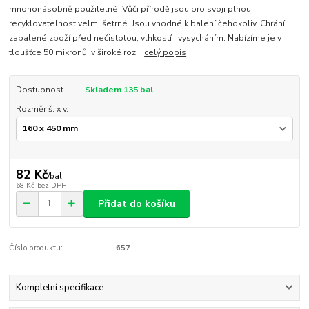
mnohonásobně použitelné. Vůči přírodě jsou pro svoji plnou
recyklovatelnost velmi šetrné. Jsou vhodné k balení čehokoliv. Chrání
zabalené zboží před nečistotou, vlhkostí i vysycháním. Nabízíme je v
tloušťce 50 mikronů, v široké roz...
celý popis
Dostupnost
Skladem 135 bal.
Rozměr š. x v.
82 Kč
/
bal.
68 Kč
bez DPH
Přidat do košíku
Číslo produktu:
657
Kompletní specifikace