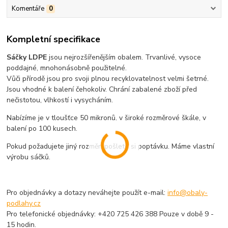
Komentáře
0
Kompletní specifikace
Sáčky LDPE
jsou nejrozšířenějším obalem. Trvanlivé, vysoce
poddajné, mnohonásobně použitelné.
Vůči přírodě jsou pro svoji plnou recyklovatelnost velmi šetrné.
Jsou vhodné k balení čehokoliv. Chrání zabalené zboží před
nečistotou, vlhkostí i vysycháním.
Nabízíme je v tloušťce 50 mikronů, v široké rozměrové škále, v
balení po 100 kusech.
Pokud požadujete jiný rozměr, pošlete si poptávku. Máme vlastní
výrobu sáčků.
Pro objednávky a dotazy neváhejte použít e-mail:
info@obaly-
podlahy.cz
Pro telefonické objednávky: +420 725 426 388 Pouze v době 9 -
15 hodin.