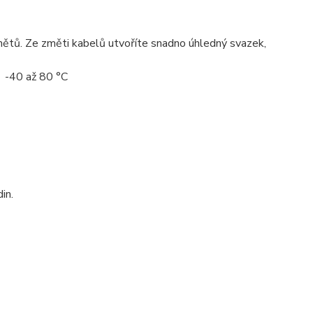
ětů. Ze změti kabelů utvoříte snadno úhledný svazek,
h -40 až 80 °C
in.