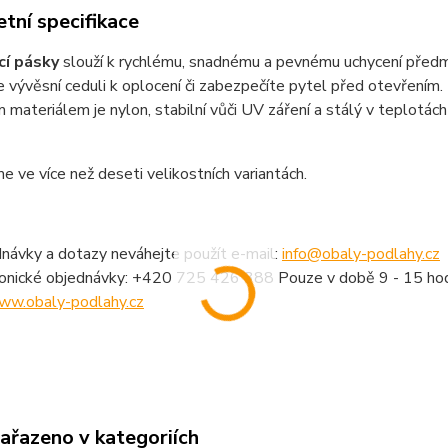
tní specifikace
cí pásky
slouží k rychlému, snadnému a pevnému uchycení předm
e vývěsní ceduli k oplocení či zabezpečíte pytel před otevřením.
 materiálem je nylon, stabilní vůči UV záření a stálý v teplotác
 ve více než deseti velikostních variantách.
návky a dotazy neváhejte použít e-mail:
info@obaly-podlahy.cz
fonické objednávky: +420 725 426 388 Pouze v době 9 - 15 hod
ww.obaly-podlahy.cz
zařazeno v kategoriích