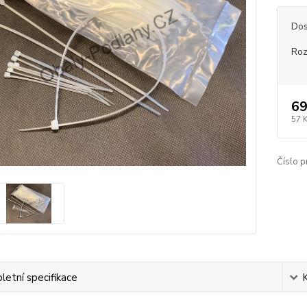
Dos
Ro
69
57 
Číslo p
etní specifikace