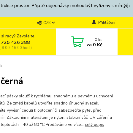
strukce prostor. Přijaté objednávky mohou být vyřízeny s mírným
Přihlášení
CZK
 si rady? Zavolejte.
0
ks
 725 426 388
za
0 Kč
, 8:00-16:00 hod.)
á
 černá
ací pásky slouží k rychlému, snadnému a pevnému uchycení
tů. Ze změti kabelů utvoříte snadno úhledný svazek,
íte vývěsní ceduli k oplocení či zabezpečíte pytel před
ním.Základním materiálem je nylon, stabilní vůči UV záření a
v teplotách -40 až 80 °C Prodáváme ve více...
celý popis