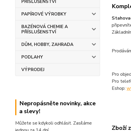
PŘÍSLUŠENSTVÍ
Komple
PAPÍROVÉ VÝROBKY
Stahova
připevnít
BAZÉNOVÁ CHEMIE A
PŘÍSLUŠENSTVÍ
Základním
DŮM, HOBBY, ZAHRADA
Prodáváme
PODLAHY
VÝPRODEJ
Pro objed
Pro tele
Eshop:
w
Nepropásněte novinky, akce
a slevy!
Můžete se kdykoli odhlásit. Zasíláme
Zboží 
jednou za 14 dní.