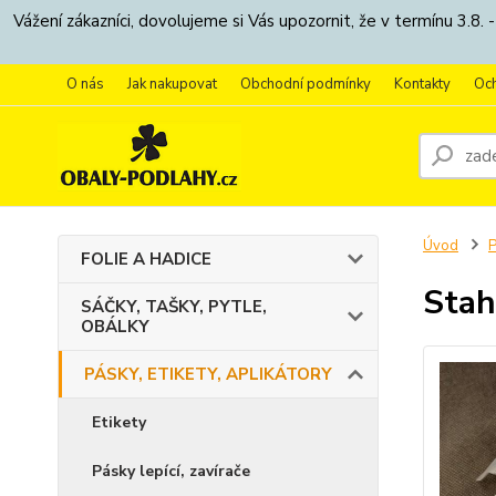
Vážení zákazníci, dovolujeme si Vás upozornit, že v termínu 3.
O nás
Jak nakupovat
Obchodní podmínky
Kontakty
Oc
Úvod
P
FOLIE A HADICE
Stah
SÁČKY, TAŠKY, PYTLE,
OBÁLKY
PÁSKY, ETIKETY, APLIKÁTORY
Etikety
Pásky lepící, zavírače