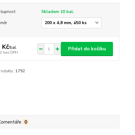
tupnost
Skladem 10 bal.
změr
 Kč
/
bal.
Přidat do košíku
Kč
bez DPH
roduktu:
1792
Komentáře
0