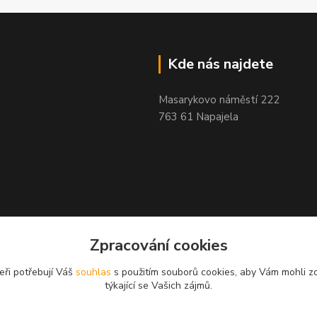
Kde nás najdete
Masarykovo náměstí 222
763 61 Napajela
Zpracování cookies
eři potřebují Váš
souhlas
s použitím souborů cookies, aby Vám mohli z
týkající se Vašich zájmů.