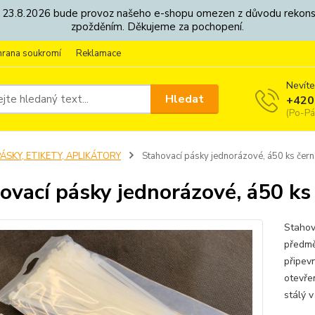
8. - 23.8.2026 bude provoz našeho e-shopu omezen z důvodu rekon
zpožděním. Děkujeme za pochopení.
hrana soukromí
Reklamace
Nevíte
Hledat
+420
(Po-Pá
ÁSKY, ETIKETY, APLIKÁTORY
Stahovací pásky jednorázové, á50 ks čern
ovací pásky jednorázové, á50 ks
Stahov
předmě
připevn
otevře
stálý 