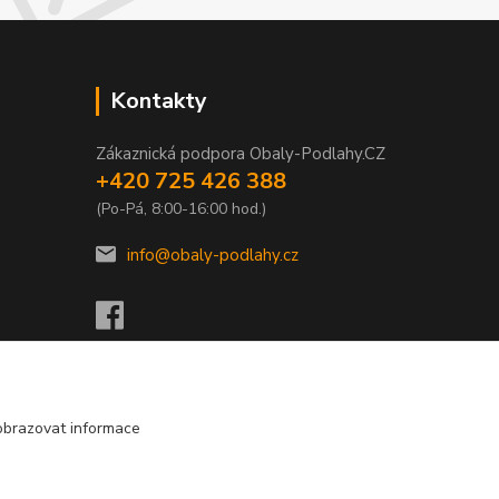
Kontakty
Zákaznická podpora Obaly-Podlahy.CZ
+420 725 426 388
(Po-Pá, 8:00-16:00 hod.)
info@obaly-podlahy.cz
obrazovat informace