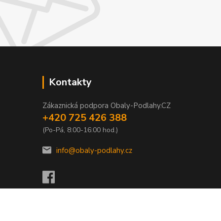
Kontakty
Zákaznická podpora Obaly-Podlahy.CZ
+420 725 426 388
(Po-Pá, 8:00-16:00 hod.)
info@obaly-podlahy.cz