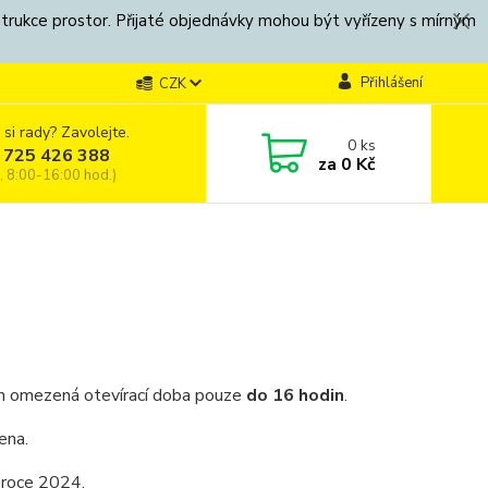
strukce prostor. Přijaté objednávky mohou být vyřízeny s mírným
Přihlášení
CZK
 si rady? Zavolejte.
0
ks
 725 426 388
za
0 Kč
, 8:00-16:00 hod.)
h omezená otevírací doba pouze
do 16 hodin
.
ena.
 roce 2024.