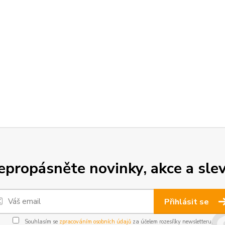
epropásněte novinky, akce a slev
Přihlásit se
Souhlasím se
zpracováním osobních údajů
za účelem rozesílky newsletteru.