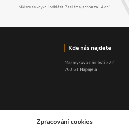
Můžete se kdykoli odhlásit. Zasíláme jednou za 14 dní.
Kde nás najdete
Masarykovo náměstí 222
763 61 Napajela
Zpracování cookies