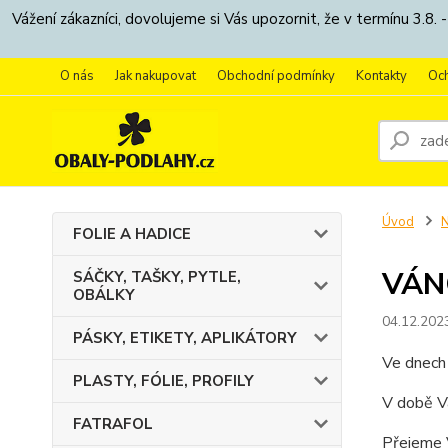
Vážení zákazníci, dovolujeme si Vás upozornit, že v termínu 3.
O nás
Jak nakupovat
Obchodní podmínky
Kontakty
Oc
Úvod
N
FOLIE A HADICE
VÁN
SÁČKY, TAŠKY, PYTLE,
OBÁLKY
04.12.202
PÁSKY, ETIKETY, APLIKÁTORY
Ve dnech
PLASTY, FÓLIE, PROFILY
V době V
FATRAFOL
Přejeme 