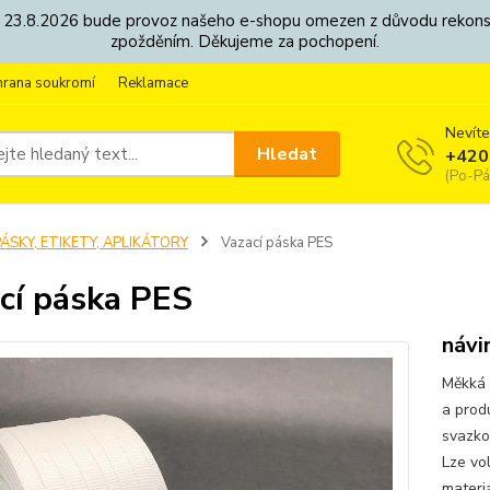
8. - 23.8.2026 bude provoz našeho e-shopu omezen z důvodu rekon
zpožděním. Děkujeme za pochopení.
hrana soukromí
Reklamace
Nevíte
Hledat
+420
(Po-Pá
ÁSKY, ETIKETY, APLIKÁTORY
Vazací páska PES
cí páska PES
návi
Měkká 
a produ
svazko
Lze vo
materiá