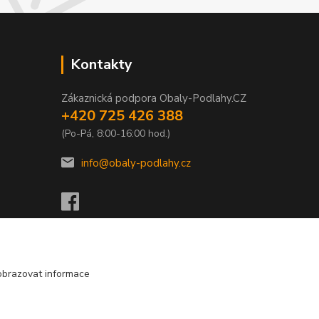
Kontakty
Zákaznická podpora Obaly-Podlahy.CZ
+420 725 426 388
(Po-Pá, 8:00-16:00 hod.)
info@obaly-podlahy.cz
obrazovat informace