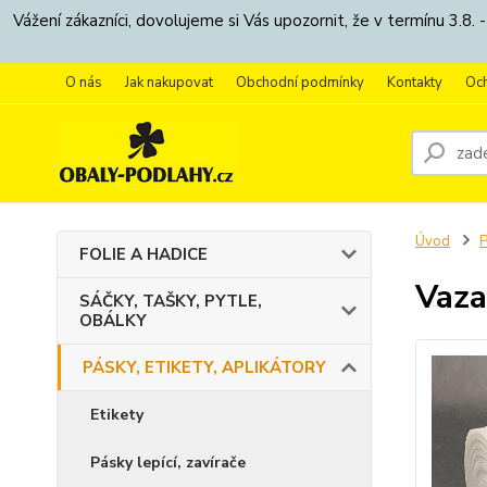
Vážení zákazníci, dovolujeme si Vás upozornit, že v termínu 3.
O nás
Jak nakupovat
Obchodní podmínky
Kontakty
Oc
Úvod
P
FOLIE A HADICE
Vaza
SÁČKY, TAŠKY, PYTLE,
OBÁLKY
PÁSKY, ETIKETY, APLIKÁTORY
Etikety
Pásky lepící, zavírače