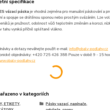
tní specifikace
ES vázací páska
je vhodná zejména pro manuální páskování a prod
í a spojuje se drátěnou sponou nebo prostým svázáním. Lze vol
riálů je pružnost, odolnost vůči teplotním změnám a korozi, nízk
v tahu vyniká příčně splétané vlákno.
návky a dotazy neváhejte použít e-mail:
info@obaly-podlahy.cz
fonické objednávky: +420 725 426 388 Pouze v době 9 - 15 hod
ww.obaly-podlahy.cz
zařazeno v kategoriích
Y, ETIKETY,
Pásky vazací, napínače,
KÁTORY
odvíječe, spony