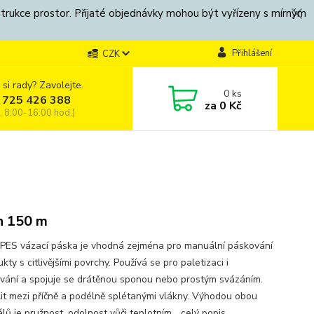
strukce prostor. Přijaté objednávky mohou být vyřízeny s mírným
Přihlášení
CZK
 si rady? Zavolejte.
0
ks
 725 426 388
za
0 Kč
, 8:00-16:00 hod.)
n 150 m
PES vázací páska je vhodná zejména pro manuální páskování
kty s citlivějšími povrchy. Používá se pro paletizaci i
vání a spojuje se drátěnou sponou nebo prostým svázáním.
lit mezi příčně a podélně splétanými vlákny. Výhodou obou
lů je pružnost, odolnost vůči teplotním...
celý popis