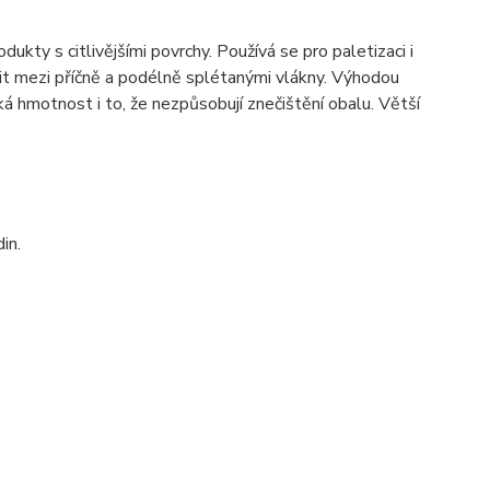
ukty s citlivějšími povrchy. Používá se pro paletizaci i
it mezi příčně a podélně splétanými vlákny. Výhodou
á hmotnost i to, že nezpůsobují znečištění obalu. Větší
in.