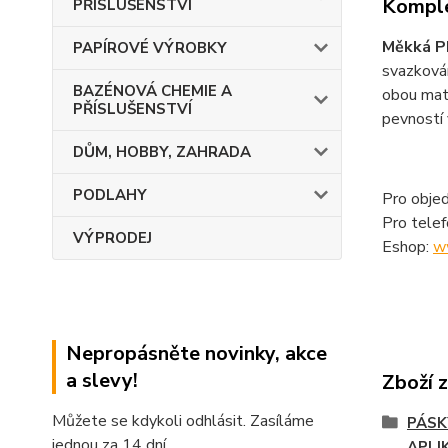
Komple
PŘÍSLUŠENSTVÍ
Měkká P
PAPÍROVÉ VÝROBKY
svazkován
BAZÉNOVÁ CHEMIE A
obou mate
PŘÍSLUŠENSTVÍ
pevností 
DŮM, HOBBY, ZAHRADA
PODLAHY
Pro objed
Pro tele
VÝPRODEJ
Eshop:
w
Nepropásněte novinky, akce
a slevy!
Zboží 
Můžete se kdykoli odhlásit. Zasíláme
PÁSK
jednou za 14 dní.
APLI