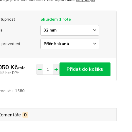
tupnost
Skladem 1 role
ka
 provedení
050 Kč
/
role
Přidat do košíku
 Kč
bez DPH
roduktu:
1580
Komentáře
0