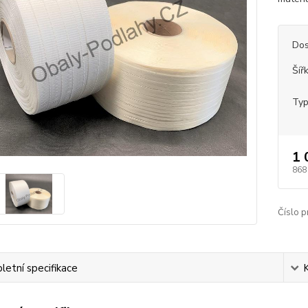
Dos
Šíř
Typ
1 
868
Číslo p
etní specifikace