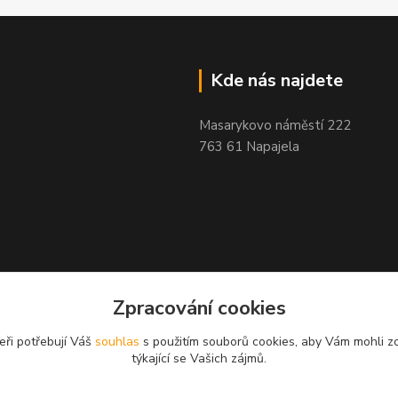
Kde nás najdete
Masarykovo náměstí 222
763 61 Napajela
Zpracování cookies
eři potřebují Váš
souhlas
s použitím souborů cookies, aby Vám mohli z
týkající se Vašich zájmů.